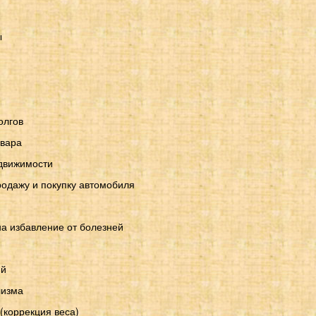
ы
олгов
овара
движимости
родажу и покупку автомобиля
на избавление от болезней
ий
лизма
(коррекция веса)