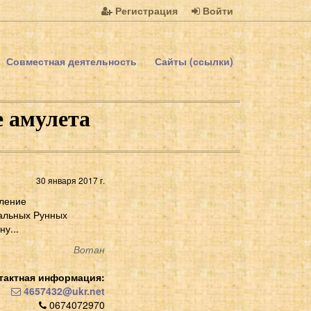
Регистрация
Войти
Совместная деятельность
Сайты (ссылки)
е амулета
30 января 2017 г.
вление
уальных Рунных
у...
Вотан
тактная информация:
4657432@ukr.net
0674072970