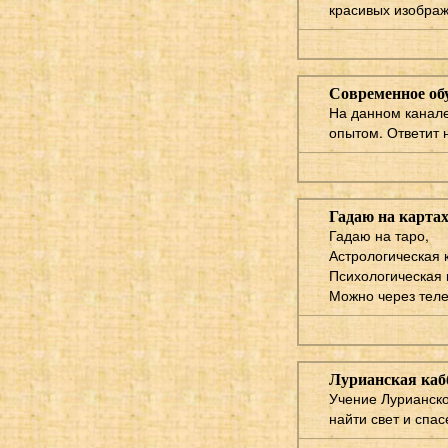
красивых изображ
Современное об
На данном канале
опытом. Ответит 
Гадаю на картах
Гадаю на таро,
Астрологическая 
Психологическая 
Можно через теле
Лурианская кабб
Учение Лурианско
найти свет и спас