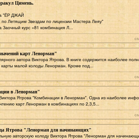
оракул Цимень.
а "ЁР ДЖАЙ
 по Летящим Звездам по лицензии Мастера Леяу"
 Заочный курс «81 комбинация Л...
с
значений карт Ленорман"
лярного автора Виктора Ятрова. В книге содержится наиболее по
 карты малой колоды Ленорман. Кроме под...
с
ации в Ленорман"
Виктора Ятрова "Комбинации в Ленорман". Одна из наиболее инф
чтению карт Ленорман в комбинациях по 2,3,5...
с
да Ятрова "Ленорман для начинающих"
ьную авторскую колоду Виктора Ятрова "Ленорман для начинающи