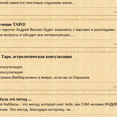
ений имеются текстовые подсказки значе...
с
учение ТАРО!
 таролог Андрей Веснин будет знакомить с картами и раскладами.
на вопросы и обсудит все интересующее....
с
 Таро, астрологическая консультация
консультация.
консультация.
грамм,Вайбер,можно в живую, если вы из Харькова.
с
ала это метод ...
й Каббалы - это метод, который учит тебя, как САМ человек ИН
ение. Это метод, благодаря которому, че...