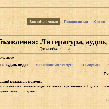
Все объявления
Предложения
Спрос
бъявления: Литература, аудио,
Доска объявлений
дио, видео
ра, аудио, видео
Мероприятия / Услуги
Атрибутика
По
ающий реальную помощь
ром мистики, магии и ищешь ключи к подсознанию? Тогда этот по
подписывайся и изучай
с