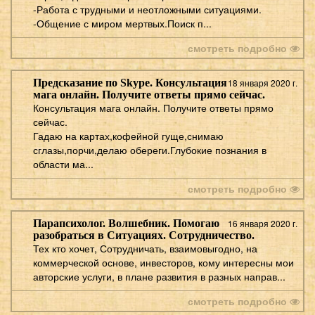
-Работа с трудными и неотложными ситуациями.
-Общение с миром мертвых.Поиск п...
смотреть подробно
Предсказание по Skype. Консультация
18 января 2020 г.
мага онлайн. Получите ответы прямо сейчас.
Консультация мага онлайн. Получите ответы прямо
сейчас.
Гадаю на картах,кофейной гуще,снимаю
сглазы,порчи,делаю обереги.Глубокие познания в
области ма...
смотреть подробно
Парапсихолог. Волшебник. Помогаю
16 января 2020 г.
разобраться в Ситуациях. Сотрудничество.
Тех кто хочет, Сотрудничать, взаимовыгодно, на
коммерческой основе, инвесторов, кому интересны мои
авторские услуги, в плане развития в разных направ...
смотреть подробно