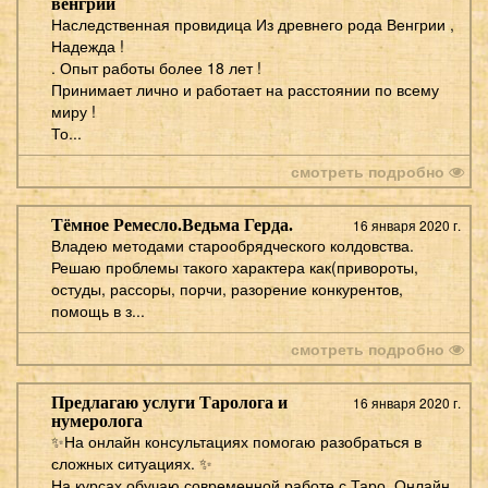
венгрии
Наследственная провидица Из древнего рода Венгрии ,
Надежда !
. Опыт работы более 18 лет !
Принимает лично и работает на расстоянии по всему
миру !
То...
смотреть подробно
Тёмное Ремесло.Ведьма Герда.
16 января 2020 г.
Владею методами старообрядческого колдовства.
Решаю проблемы такого характера как(привороты,
остуды, рассоры, порчи, разорение конкурентов,
помощь в з...
смотреть подробно
Предлагаю услуги Таролога и
16 января 2020 г.
нумеролога
✨На онлайн консультациях помогаю разобраться в
сложных ситуациях. ✨
На курсах обучаю современной работе с Таро. Онлайн