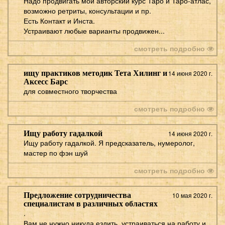
Надо продвигать мой авторский курс Таро и Таро-атлас,
возможно ретриты, консультации и пр.
Есть Контакт и Инста.
Устраивают любые варианты продвижен...
смотреть подробно
ищу практиков методик Тета Хилинг и
14 июня 2020 г.
Аксесс Барс
для совместного творчества
смотреть подробно
Ищу работу гадалкой
14 июня 2020 г.
Ищу работу гадалкой. Я предсказатель, нумеролог,
мастер по фэн шуй
смотреть подробно
Предложение сотрудничества
10 мая 2020 г.
специалистам в различных областях
.
Вам не нужно никуда ездить, устраиваться на работу и