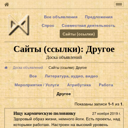
Togg
navig
Все объявления
Предложения
Спрос
Совместная деятельность
Сайты (ссылки)
Сайты (ссылки): Другое
Доска объявлений
Доска объявлений
Сайты (ссылки): Другое
Все
Литература, аудио, видео
Мероприятия / Услуги
Атрибутика
Работа
Другое
Показаны записи
1-1
из
1
.
Ищу кармическую половинку
27 ноября 2019 г.
Здоровый образ жизни, немного йоги. Есть проекты, над
которыми работаю. Настроен на высокий уровень