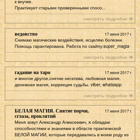
к внучке.
Практикует старыми проверенными спосо...
смотреть подробно
ведовство
17 июня 2017 г.
Снимаю магические воздействия, исцеляю болезни.
Помощь гарантирована. Работа по скайпу:super_magia
смотреть подробно
гадание на таро
17 июня 2017 г.
и многое другое,снятие негатива, любовная магия,
денежная магия, коррекция судьбы. viber, whatsapp
смотреть подробно
БЕЛАЯ МАГИЯ. Снятие порчи,
17 июня 2017 г.
сглаза, проклятий
Меня зовут Александр Алексеевич, я обладаю
способностями и знаниями в области практической
БЕЛОЙ МАГИИ, которые передавались в моем роду из