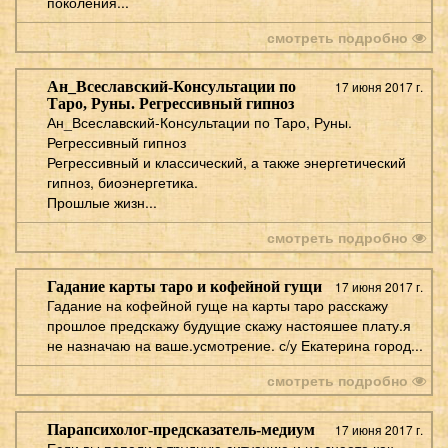
поколения...
смотреть подробно
Ан_Всеславский-Консультации по
17 июня 2017 г.
Таро, Руны. Регрессивный гипноз
Ан_Всеславский-Консультации по Таро, Руны.
Регрессивный гипноз
Регрессивный и классический, а также энергетический
гипноз, биоэнергетика.
Прошлые жизн...
смотреть подробно
Гадание карты таро и кофейной гущи
17 июня 2017 г.
Гадание на кофейной гуще на карты таро расскажу
прошлое предскажу будущие скажу настояшее плату.я
не назначаю на ваше.усмотрение. с/у Екатерина город...
смотреть подробно
Парапсихолог-предсказатель-медиум
17 июня 2017 г.
Если вы попали в трудную ситуацию и не знаете,как