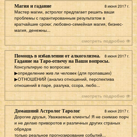
Магия и гадание
8 июня 2017 г.
Мастер магии, астролог предлагает решить ваши
проблемы с гарантированным результатом в
кратчайшие сроки: любовно-семейная магия, бизнес-
магия, денежны...
смотреть подробно
Помощь в избавлении от алкоголизма.
8 июня 2017 г.
Гадание на Таро-отвечу на Ваши вопросы.
Консультирую по вопросам:
▶определение жив ли человек (для пропавших)
▶ОТНОШЕНИЙ (анализ отношений, перспектива
отношений в паре, разлука, ссора, любо...
смотреть подробно
Домашний Астролог Таролог
8 июня 2017 г.
Дорогие друзья, Уважаемые клиенты! Я не снимаю порч
и не делаю приворотов и различных других страных
обрядов
только реальное прогнозирование событий...