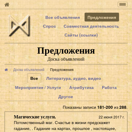
Togg
navig
Все объявления
Предложения
Спрос
Совместная деятельность
Сайты (ссылки)
Предложения
Доска объявлений
Доска объявлений
Предложения
Все
Литература, аудио, видео
Мероприятия / Услуги
Атрибутика
Работа
Другое
Показаны записи
181-200
из
288
.
Магические услуги.
22 июня 2017 г.
Потомственный маг. Счастье в жизни предскажет
гадание, . Гадание на картах, прошлое , настоящее,