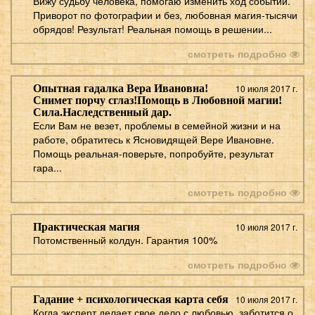
Вижу судьбу человека, помогаю изменить ход событий.
Приворот по фотографии и без, любовная магия-тысячи
обрядов! Результат! Реальная помощь в решении...
смотреть подробно
Опытная гадалка Вера Ивановна!
10 июля 2017 г.
Снимет порчу сглаз!Помощь в Любовной магии!
Сила.Наследственный дар.
Если Вам не везет, проблемы в семейной жизни и на
работе, обратитесь к Ясновидящей Вере Ивановне.
Помощь реальная-поверьте, попробуйте, результат
гара...
смотреть подробно
Практическая магия
10 июля 2017 г.
Потомственный колдун. Гарантия 100%
смотреть подробно
Гадание + психологическая карта себя
10 июля 2017 г.
Когда эксперт делает свое дело с любовью, заботится о