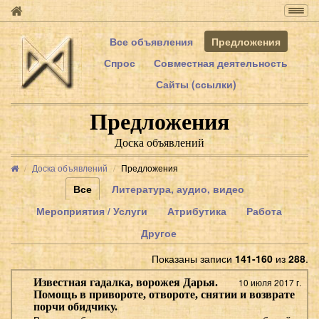
Togg
navig
Все объявления
Предложения
Спрос
Совместная деятельность
Сайты (ссылки)
Предложения
Доска объявлений
Доска объявлений
Предложения
Все
Литература, аудио, видео
Мероприятия / Услуги
Атрибутика
Работа
Другое
Показаны записи
141-160
из
288
.
Известная гадалка, ворожея Дарья.
10 июля 2017 г.
Помощь в привороте, отвороте, снятии и возврате
порчи обидчику.