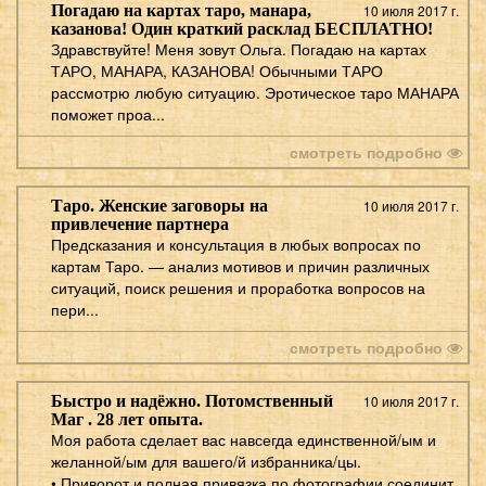
Погадаю на картах таро, манара,
10 июля 2017 г.
казанова! Один краткий расклад БЕСПЛАТНО!
Здравствуйте! Меня зовут Ольга. Погадаю на картах
ТАРО, МАНАРА, КАЗАНОВА! Обычными ТАРО
рассмотрю любую ситуацию. Эротическое таро МАНАРА
поможет проа...
смотреть подробно
Таро. Женские заговоры на
10 июля 2017 г.
привлечение партнера
Предсказания и консультация в любых вопросах по
картам Таро. — анализ мотивов и причин различных
ситуаций, поиск решения и проработка вопросов на
пери...
смотреть подробно
Быстро и надёжно. Потомственный
10 июля 2017 г.
Маг . 28 лет опыта.
Моя работа сделает вас навсегда единственной/ым и
желанной/ым для вашего/й избранника/цы.
• Приворот и полная привязка по фотографии соединит