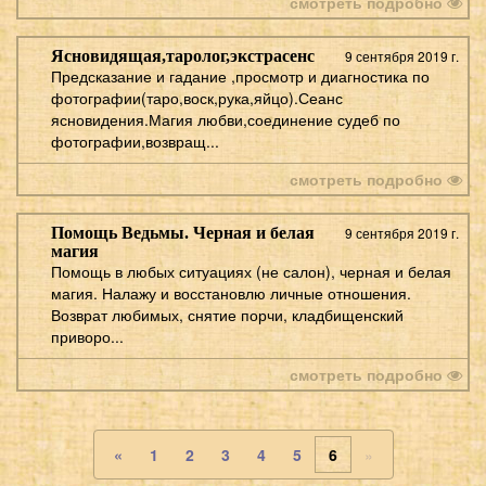
смотреть подробно
Ясновидящая,таролог,экстрасенс
9 сентября 2019 г.
Предсказание и гадание ,просмотр и диагностика по
фотографии(таро,воск,рука,яйцо).Сеанс
ясновидения.Магия любви,соединение судеб по
фотографии,возвращ...
смотреть подробно
Помощь Ведьмы. Черная и белая
9 сентября 2019 г.
магия
Помощь в любых ситуациях (не салон), черная и белая
магия. Налажу и восстановлю личные отношения.
Возврат любимых, снятие порчи, кладбищенский
приворо...
смотреть подробно
«
1
2
3
4
5
6
»