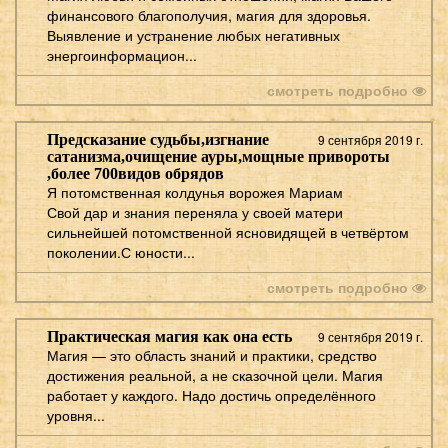
финансового благополучия, магия для здоровья.
Выявление и устранение любых негативных
энергоинформацион...
смотреть подробно
Предсказание судьбы,изгнание
9 сентября 2019 г.
сатанизма,очищение ауры,мощные привороты
,более 700видов обрядов
Я потомственная колдунья ворожея Мариам
Свой дар и знания переняла у своей матери
сильнейшей потомственной ясновидящей в четвёртом
поколении.С юности...
смотреть подробно
Практическая магия как она есть
9 сентября 2019 г.
Магия — это область знаний и практики, средство
достижения реальной, а не сказочной цели. Магия
работает у каждого. Надо достичь определённого
уровня...