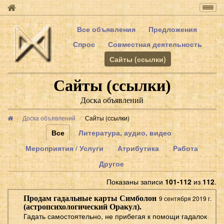
Togg
navig
Все объявления
Предложения
Спрос
Совместная деятельность
Сайты (ссылки)
Сайты (ссылки)
Доска объявлений
Доска объявлений
Сайты (ссылки)
Все
Литература, аудио, видео
Мероприятия / Услуги
Атрибутика
Работа
Другое
Показаны записи
101-112
из
112
.
Продам гадальные карты Симболон
9 сентября 2019 г.
(астропсихологический Оракул).
Гадать самостоятельно, не прибегая к помощи гадалок