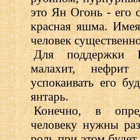
это Ян Огонь - его 
красная яшма. Имея
человек существенно
Для поддержки 
малахит, нефри
успокаивать его бу
янтарь.
Конечно, в опр
человеку нужны ра
роль при этом будет