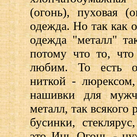
(огонь), пуховая (
одежда. Но так как о
одежда "металл" та
потому что то, чт
любим. То есть о
ниткой - люрексом,
нашивки для мужч
металл, так всякого
бусинки, стекляру
это Инь Огонь - ну