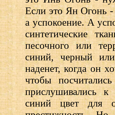
Если это Ян Огонь -
а успокоение. А усп
синтетические ткан
песочного или тер
синий, черный или
наденет, когда он х
чтобы посчиталис
прислушивались к
синий цвет для о
престижность. Но