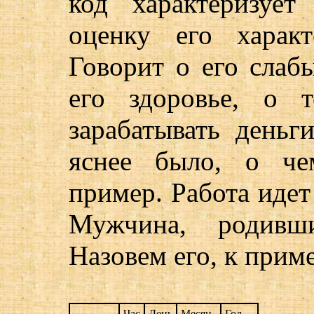
код характеризует
оценку его характ
Говорит о его слаб
его здоровье, о 
зарабатывать деньг
яснее было, о че
пример. Работа идет
Мужчина, родивш
Назовем его, к приме
Час
День
Месяц
Год