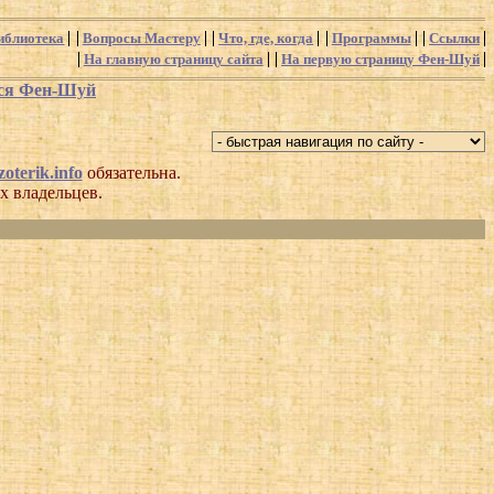
иблиотека
Вопросы Мастеру
Что, где, когда
Программы
Ссылки
На главную страницу сайта
На первую страницу Фен-Шуй
хся Фен-Шуй
oterik.info
обязательна.
х владельцев.