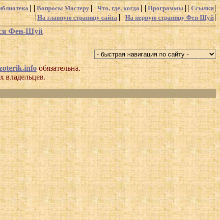
иблиотека
Вопросы Мастеру
Что, где, когда
Программы
Ссылки
На главную страницу сайта
На первую страницу Фен-Шуй
хся Фен-Шуй
oterik.info
обязательна.
х владельцев.