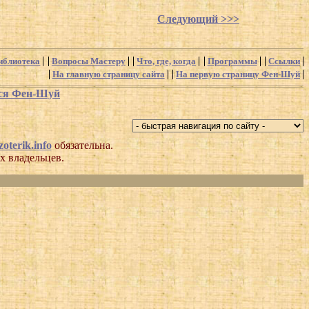
Следующий >>>
иблиотека
Вопросы Мастеру
Что, где, когда
Программы
Ссылки
На главную страницу сайта
На первую страницу Фен-Шуй
хся Фен-Шуй
oterik.info
обязательна.
х владельцев.