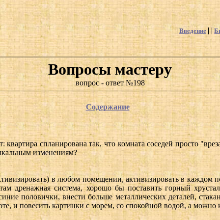
Введение
Б
Вопросы мастеру
вопрос - ответ №198
Содержание
т: квартира спланирована так, что комната соседей просто "вреза
дикальным изменениям?
ктивизировать) в любом помещении, активизировать в каждом пом
з там дренажная система, хорошо бы поставить горный хруста
синие половички, внести больше металлических деталей, стаканы,
боте, и повесить картинки с морем, со спокойной водой, а можно