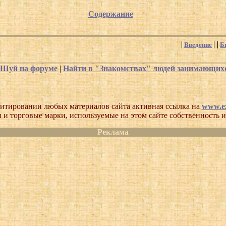
Содержание
Введение
Б
-Шуй на форуме
|
Найти в "Знакомствах" людей занимающи
итировании любых материалов сайта активная ссылка на
www.ez
 и торговые марки, используемые на этом сайте собственность и
Реклама