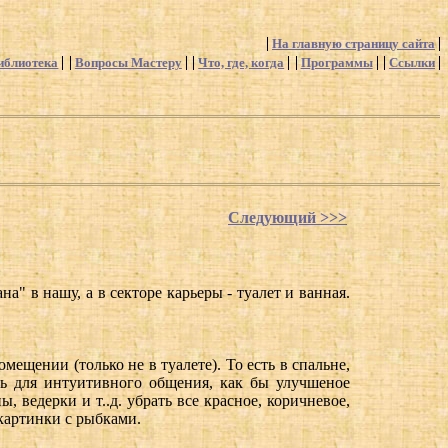
На главную страницу сайта
иблиотека
Вопросы Мастеру
Что, где, когда
Программы
Ссылки
Следующий >>>
на" в нашу, а в секторе карьеры - туалет и ванная.
ещении (только не в туалете). То есть в спальне,
ль для интуитивного общения, как бы улучшеное
 ведерки и т..д. убрать все красное, коричневое,
 картинки с рыбками.