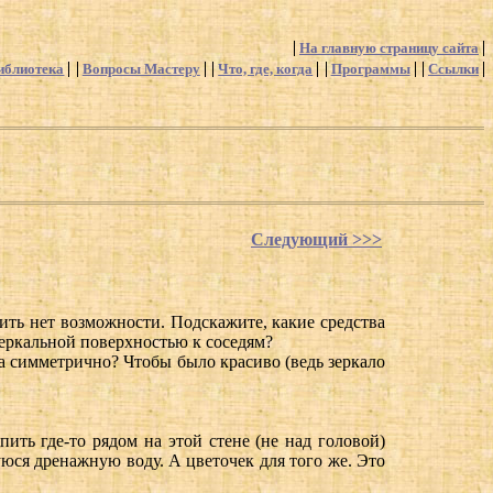
На главную страницу сайта
иблиотека
Вопросы Мастеру
Что, где, когда
Программы
Ссылки
Следующий >>>
авить нет возможности. Подскажите, какие средства
зеркальной поверхностью к соседям?
ва симметрично? Чтобы было красиво (ведь зеркало
ить где-то рядом на этой стене (не над головой)
юся дренажную воду. А цветочек для того же. Это