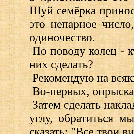
Шуй семёрка приноси
это непарное число,
одиночество.
По поводу колец - к
них сделать?
Рекомендую на всяк
Во-первых, опрыскат
Затем сделать накла
углу, обратиться м
сказать: "Все твои в