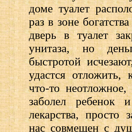
доме туалет распол
раз в зоне богатств
дверь в туалет за
унитаза, но день
быстротой исчезают
удастся отложить, 
что-то неотложное,
заболел ребенок 
лекарства, просто 
нас совмещен с ду