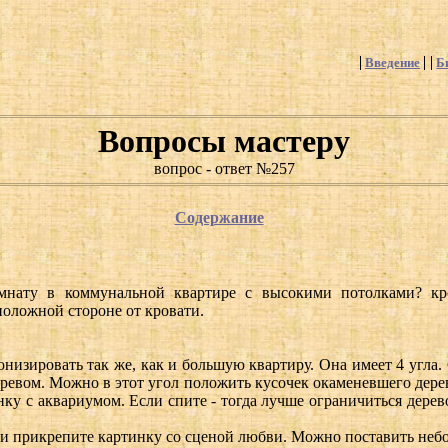
Введение
Б
Вопросы мастеру
вопрос - ответ №257
Содержание
омнату в коммунальной квартире с высокими потолками? кр
положной стороне от кровати.
низировать так же, как и большую квартиру. Она имеет 4 угла
еревом. Можно в этот угол положить кусочек окаменевшего дерев
инку с аквариумом. Если спите - тогда лучше ограничиться дерев
Или прикрепите картинку со сценой любви. Можно поставить неб