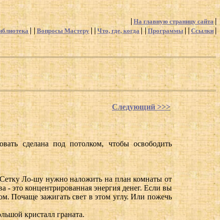
На главную страницу сайта
иблиотека
Вопросы Мастеру
Что, где, когда
Программы
Ссылки
Следующий >>>
овать сделана под потолком, чтобы освободить
. Сетку Ло-шу нужно наложить на план комнаты от
а - это концентрированная энергия денег. Если вы
ом. Почаще зажигать свет в этом углу. Или пожечь
ольшой кристалл граната.