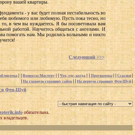
торону вашей квартиры.
фундамента - у вас будет полная нестабильность во
 себя любимого или любимую. Пусть пока тесно, но
 то, в чем вы нуждаетесь. Я бы посоветовала вам
льной работой. Научитесь общаться с ангелами. И
рава помогать нам. Мы родились вольными и никто
учится!
Следующий >>>
иблиотека
Вопросы Мастеру
Что, где, когда
Программы
Ссылки
На главную страницу сайта
На первую страницу Фен-Шуй
хся Фен-Шуй
oterik.info
обязательна.
х владельцев.