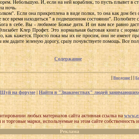
морем. Небольшую. И, если на ней кораблик, то пусть плывет в с
а ночь.
олком". Если она прикреплена в виде полки, то она как дом без 
дете все время находиться " в подвешенном состоянии". Полюбите
Бога в себе. Вы - любимое Божье дитя. И он вам все равно даст
Элизабет Клер Профет. Это нормальная бытовая книга с норма
жно, как кажется. Просто пока мы их не просим, они не имеют п
ы им дадите зеленую дорогу, сразу почувствуете помощь. Все пол
Содержание
Введение
Б
-Шуй на форуме
|
Найти в "Знакомствах" людей занимающи
итировании любых материалов сайта активная ссылка на
www.ez
 и торговые марки, используемые на этом сайте собственность и
Реклама