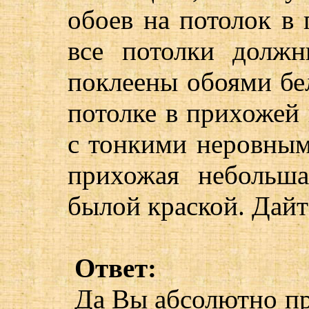
обоев на потолок в
все потолки долж
поклеены обоями бел
потолке в прихожей
с тонкими неровны
прихожая небольша
былой краской. Дайте
Ответ:
Да Вы абсолютно пр