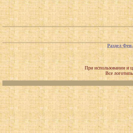
Раздел Фен
При использовании и ц
Все логотипы