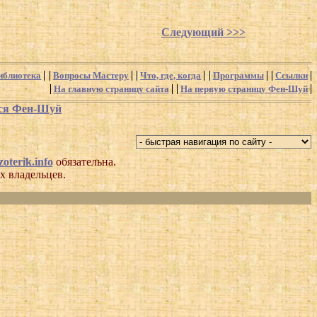
Следующий >>>
иблиотека
Вопросы Мастеру
Что, где, когда
Программы
Ссылки
На главную страницу сайта
На первую страницу Фен-Шуй
хся Фен-Шуй
oterik.info
обязательна.
х владельцев.