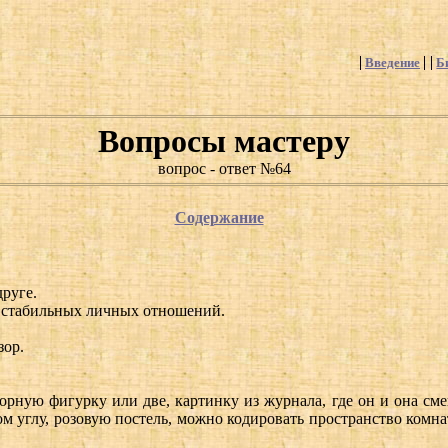
Введение
Б
Вопросы мастеру
вопрос - ответ №64
Содержание
руге.
я стабильных личных отношений.
зор.
орную фигурку или две, картинку из журнала, где он и она см
ом углу, розовую постель, можно кодировать пространство комна