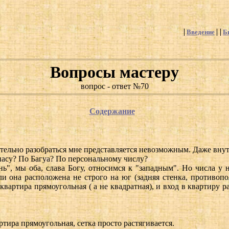
Введение
Б
Вопросы мастеру
вопрос - ответ №70
Содержание
ятельно разобраться мне представляется невозможным. Даже вн
асу? По Багуа? По персональному числу?
ь", мы оба, слава Богу, относимся к "западным". Но числа у на
ли она расположена не строго на юг (задняя стенка, противопол
квартира прямоугольная ( а не квадратная), и вход в квартиру 
тира прямоугольная, сетка просто растягивается.