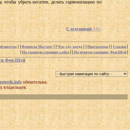
у, чтобы убрать негатив, делать гармонизацию по
Следующий >>>
иблиотека
Вопросы Мастеру
Что, где, когда
Программы
Ссылки
На главную страницу сайта
На первую страницу Фен-Шуй
хся Фен-Шуй
oterik.info
обязательна.
х владельцев.