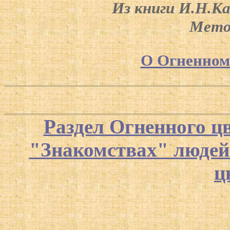
Из книги И.Н.К
Мето
О Огненном
Раздел Огненного ц
"Знакомствах" люде
ц