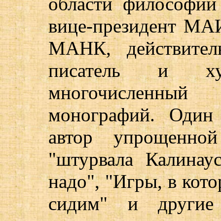
области философии
вице-президент МА
МАНК, действител
писатель и х
многочисленны
монографий. Один
автор упрощенно
"штурвала Калинау
надо", "Игры, в кот
сидим" и другие