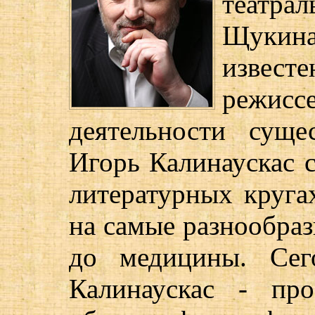
театра
Щукин
известе
режис
деятельности суще
Игорь Калинаускас с
литературных кругах
на самые разнообраз
до медицины. Сег
Калинаускас - пр