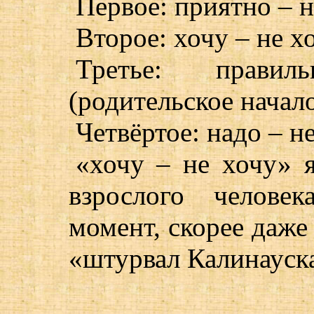
Первое: приятно – 
Второе: хочу – не х
Третье: правил
(родительское начал
Четвёртое: надо – не
«хочу – не хочу» я
взрослого челове
момент, скорее даж
«штурвал Калинауск