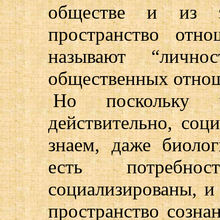
обществе и из э
пространство отн
называют “личнос
общественных отноше
Но поскольку ч
действительно, соц
знаем, даже биолог
есть потребн
социализированы, и
пространство созна