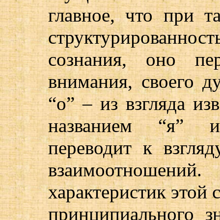
главное, что при т
структурированнос
сознания, оно пе
внимания, своего д
“о” – из взгляда из
названием “я” и
переводит к взгляд
взаимоотношени
характеристик этой 
принципиального з