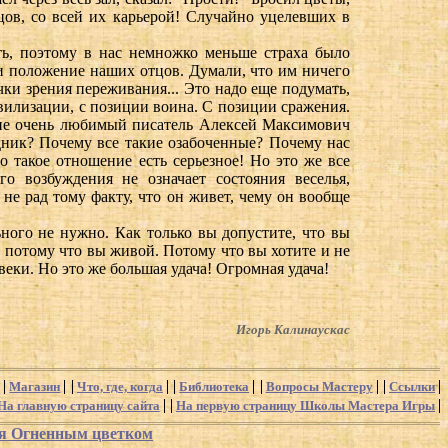
цов, со всей их карьерой! Случайно уцелевших в
ть, поэтому в нас немножко меньше страха было
ли положение наших отцов. Думали, что им ничего
чки зрения переживания... Это надо еще подумать,
ивилизации, с позиции воина. С позиции сражения.
й не очень любимый писатель Алексей Максимович
здник? Почему все такие озабоченные? Почему нас
о такое отношение есть серьезное! Но это же все
го возбуждения не означает состояния веселья,
 не рад тому факту, что он живет, чему он вообще
ьного не нужно. Как только вы допустите, что вы
, потому что вы живой. Потому что вы хотите и не
овеки. Но это же большая удача! Огромная удача!
Игорь Калинаускас
Магазин
Что, где, когда
Библиотека
Вопросы Мастеру
Ссылки
На главную страницу сайта
На первую страницу Школы Мастера Игры
ся Огненным цветком