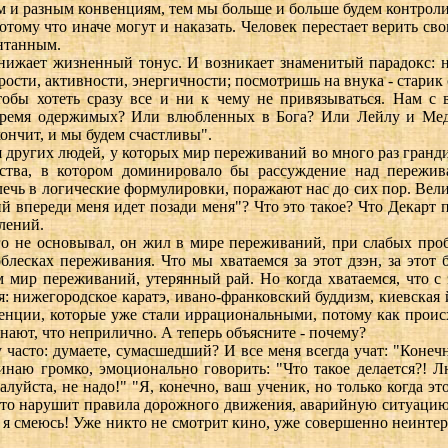
 и разным конвенциям, тем мы больше и больше будем контролир
потому что иначе могут и наказать. Человек перестает верить св
онтанным.
ижает жизненный тонус. И возникает знаменитый парадокс: 
ости, активности, энергичности; посмотришь на внука - старик 
обы хотеть сразу все и ни к чему не привязываться. Нам с в
 время одержимых? Или влюбленных в Бога? Или Лейлу и Мед
окончит, и мы будем счастливы".
других людей, у которых мир переживаний во много раз гранди
ства, в котором доминировало бы рассуждение над пережива
чь в логические формулировки, поражают нас до сих пор. Велики
ий впереди меня идет позади меня"? Что это такое? Что Декарт 
лений.
го не основывал, он жил в мире переживаний, при слабых про
облесках переживания. Что мы хватаемся за этот дзэн, за это
 мир переживаний, утерянный рай. Но когда хватаемся, что с
: нижегородское каратэ, ивано-франковский буддизм, киевская й
венции, которые уже стали иррациональными, потому как прои
знают, что неприлично. А теперь объясните - почему?
 часто: думаете, сумасшедший? И все меня всегда учат: "Конечн
наю громко, эмоционально говорить: "Что такое делается?! Л
алуйста, не надо!" "Я, конечно, ваш ученик, но только когда э
 это нарушит правила дорожного движения, аварийную ситуацию с
 я смеюсь! Уже никто не смотрит кино, уже совершенно неинтерес