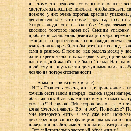
и к тому, что человек все меньше и меньше осо
хвататься за внешние признаки, чтобы доказать 
повезло, у них очень дорогая, красивая упаковка,
действительно как-то помочь другим, и если в
Хитрые люди, они назвали бы: "Управляемая мед
красивое торговое название? Сменим упаковку,
проблемой оживления, реанимации мира переживан
эмоцией, на профессионала производит впечатлени
взять столько врачей, чтобы всех этих господ выл
сами в разносе. Я помню, как рыдала месяц у на
один парень и она, и я, который к медицине воо
нас ни одной жалобы не было. Только Наташа вс
проблему, нырнуть всеми доступными вам способами
ловлю на потере спонтанности.
— А мы не ловим (смех в зале).
И.Н.- Главное - это то, что тут происходит, а 
хочешь сесть задом наперед - садись задом напере
образ жизни. Я же как многих крутых номенклатур
сколько?" Я говорю: "Мне сорок восемь". - "А поче
когда хочется плакать. Вот и все". Понимаете? 
мне интересно жить, а ему уже нет. Понимае
дифференцированных функциональных состояний.
поведении, необходимость открытого эмоциониро
Это действительно здоровый образ жизни!