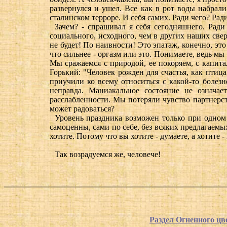
развернулся и ушел. Все как в рот воды набрал
сталинском терроре. И себя самих. Ради чего? Рад
Зачем? - спрашивал я себя сегодняшнего. Рад
социального, исходного, чем в других наших све
не будет! По наивности! Это эпатаж, конечно, эт
что сильнее - оргазм или это. Понимаете, ведь м
Мы сражаемся с природой, ее покоряем, с капит
Горький: "Человек рожден для счастья, как птиц
приучили ко всему относиться с какой-то болезн
неправда. Маниакальное состояние не означает
расслабленности. Мы потеряли чувство партнерств
может радоваться?
Уровень праздника возможен только при одном 
самоценны, сами по себе, без всяких предлагаемы
хотите. Потому что вы хотите - думаете, а хотите 
Так возрадуемся же, человече!
Раздел Огненного цв