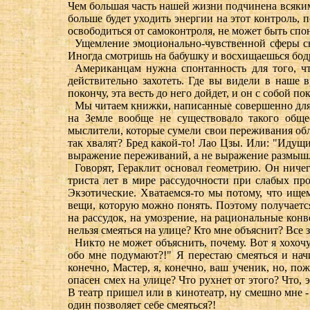
Чем большая часть нашей жизни подчинена всяким
больше будет уходить энергии на этот контроль, 
освободиться от самоконтроля, не может быть сп
Ущемление эмоционально-чувственной сферы сн
Иногда смотришь на бабушку и восхищаешься бодр
Американцам нужна спонтанность для того, чт
действительно захотеть. Где вы видели в наше
покончу, эта весть до него дойдет, и он с собой п
Мы читаем книжки, написанные совершенно для 
на Земле вообще не существовало такого обще
мыслители, которые сумели свои переживания обле
так хвалят? Бред какой-то! Лао Цзы. Или: "Идущ
выражение переживаний, а не выражение размыш
Говорят, Гераклит основал геометрию. Он ниче
триста лет в мире рассудочности при слабых пр
Экзотические. Хватаемся-то мы потому, что ищем
вещи, которую можно понять. Поэтому получается
на рассудок, на умозрение, на рациональные кон
нельзя смеяться на улице? Кто мне объяснит? Все 
Никто не может объяснить, почему. Вот я хохочу
обо мне подумают?!" Я перестаю смеяться и начи
конечно, Мастер, я, конечно, ваш ученик, но, пож
опасен смех на улице? Что рухнет от этого? Что,
В театр пришел или в кинотеатр, ну смешно мне -
один позволяет себе смеяться?!