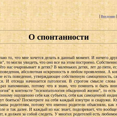
Введение
О спонтанности
елаю то, что мне хочется делать в данный момент. И ничего др
 то могли увидеть, что оно все на этом построено. Собственно, 
то нас очаровывает в детях? В маленьких детях, лет до пяти, е
 поведения, абсолютная искренность в любом проявлении. А ко
ие есть поведение, утверждающее собственную самоценность, 
ся. И отсюда начинается патология. В строгом смысле слова
раз напоминаю, потому что я знаю, что помнить и быть вним
огия" в контексте "психопатология обыденной жизни", то есть 
енному ощущению себя как субъекта, себя как самоценной инди
тут бояться? Посмотрите на себя каждый изнутри и снаружи. Кт
заны родителям, потому что именно родители объясняли, как 
е и так далее. И каждый из нас знает, подозревает, что вообще-т
ачит, я должен за собой следить. У многих родителей есть любим