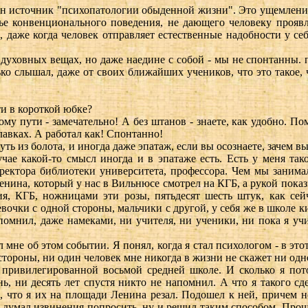
ин источник "психопатологии обыденной жизни". Это ущемление
лье конвенционального поведения, не дающего человеку проявл
, даже когда человек отправляет естественные надобности у себ
 духовных вещах, но даже наедине с собой - мы не спонтанны. п
ько слышал, даже от своих ближайших учеников, что это такое, 
и в короткой юбке?
му пути - замечательно! А без штанов - знаете, как удобно. Пом
плавках. А работал как! Спонтанно!
ть из болота, и иногда даже эпатаж, если вы осознаете, зачем вы
учае какой-то смысл иногда и в эпатаже есть. Есть у меня та
иректора библиотеки университета, профессора. Чем мы занима
енина, который у нас в Вильнюсе смотрел на КГБ, а рукой показы
я, КГБ, ножницами эти розы, пятьдесят шесть штук, как сейч
евочки с одной стороны, мальчики с другой, у себя же в школе к
помнил, даже намеками, ни учителя, ни ученики, ни пока я уч
не об этом событии. Я понял, когда я стал психологом - в это
стороны, ни один человек мне никогда в жизни не скажет ни одн
 привилегированной восьмой средней школе. И сколько я пот
ь, ни десять лет спустя никто не напомнил. А что я такого с
л, что я их на площади Ленина резал. Подошел к ней, причем не
о думал извинения попросить, ну и решил таким способом. Прошел