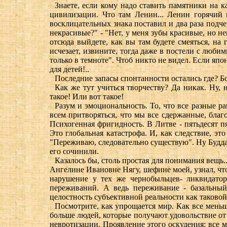
Знаете, если кому надо ставить памятники на 
цивилизации. Что там Ленин... Ленин горячий 
восклицательных знака поставил и два раза подчер
некрасивые?" - "Нет, у меня зубы красивые, но н
отсюда выйдете, как вы там будете смеяться, на
исчезает, извините, тогда даже в постели с любим
только в темноте". Чтоб никто не видел. Если яп
для детей!..
Последние запасы спонтанности остались где? Бо
Как же тут учиться творчеству? Да никак. Ну, 
такое! Или вот такое!
Разум и эмоциональность. То, что все разные р
всем притворяться, что мы все сдержанные, благ
Психогенная фригидность. В Литве - пятьдесят пя
Это глобальная катастрофа. И, как следствие, э
"Переживаю, следовательно существую". Ну Будда т
его сочинили.
Казалось бы, столь простая для понимания вещь..
Ангелине Ивановне Нягу, шефине моей, узнал, что
нарушение у тех же чернобыльцев- ликвидатор
переживаний. А ведь переживание - базальный 
целостность субъективной реальности как таково
Посмотрите, как упрощается мир. Как все мень
больше людей, которые получают удовольствие от
невротизации. Проявление этого оскудения: все 