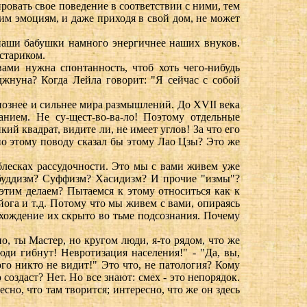
овать свое поведение в соответствии с ними, тем
оим эмоциям, и даже приходя в свой дом, не может
наши бабушки намного энергичнее наших внуков.
стариком.
ами нужна спонтанность, чтоб хоть чего-нибудь
жнуна? Когда Лейла говорит: "Я сейчас с собой
ознее и сильнее мира размышлений. До XVII века
нием. Не су-щест-во-ва-ло! Поэтому отдельные
й квадрат, видите ли, не имеет углов! За что его
по этому поводу сказал бы этому Лао Цзы? Это же
блесках рассудочности. Это мы с вами живем уже
т буддизм? Суффизм? Хасидизм? И прочие "измы"?
 этим делаем? Пытаемся к этому относиться как к
ога и т.д. Потому что мы живем с вами, опираясь
схождение их скрыто во тьме подсознания. Почему
о, ты Мастер, но кругом люди, я-то рядом, что же
юди гибнут! Невротизация населения!" - "Да, вы,
того никто не видит!" Это что, не патология? Кому
оздаст? Нет. Но все знают: смех - это непорядок.
но, что там творится; интересно, что же он здесь