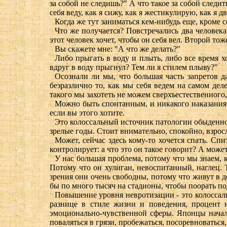
за собой не следишь?" А что такое за собой следит
себя веду, как я сижу, как я жестикулирую, как я д
Когда же тут заниматься кем-нибудь еще, кроме с
Что же получается? Повстречались два человек
этот человек хочет, чтобы он себя вел. Второй тоже
Вы скажете мне: "А что же делать?"
Либо прыгать в воду и плыть, либо все время х
вдруг в воду прыгнул? Тем ли я стилем плыву?"
Осознали ли мы, что большая часть запретов д
безразлично то, как мы себя ведем на самом дел
такого мы захотеть не можем сверхъестественного,
Можно быть спонтанным, и никакого наказания н
если вы этого хотите.
Это колоссальный источник патологии обыденно
зрелые годы. Стоит внимательно, спокойно, взрос
Может, сейчас здесь кому-то хочется спать. Сп
контролирует: а что это он такое говорит? А може
У нас большая проблема, потому что мы знаем, к
Потому что он хулиган, невоспитанный, наглец. 
зрения они очень свободны, потому что живут в д
бы по много тысяч на стадионы, чтобы поорать п
Повышение уровня невротизации - это колоссаль
разнице в стиле жизни и поведения, процент
эмоционально-чувственной сферы. Японцы начал
поваляться в грязи, пробежаться, посоревноваться,