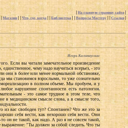
На главную страницу сайта
Магазин
Что, где, когда
Библиотека
Вопросы Мастеру
Ссылки
Игорь Калинаускас
угого. Если вы читали замечательное произведение
единственное, чему надо научиться всерьез, - это
сли они в более или менее нормальной обстановке,
гда мы становимся взрослыми, то уже сознательно
самореализацию в полном объеме. Мы пробуем, и у
 любое нарушение спонтанности есть патология.
ательным - это самое трудное в этом теле, что
не в медицинском смысле слова, а в смысле того,
видуальности.
о из вас свободен тут? Спонтанен? Что же это за
хорошо себя вести, как нехорошо себя вести. Они
о он не такой, как надо. А раз я не совсем такой,
ое выражение: "Ты должен за собой следить. Что ты