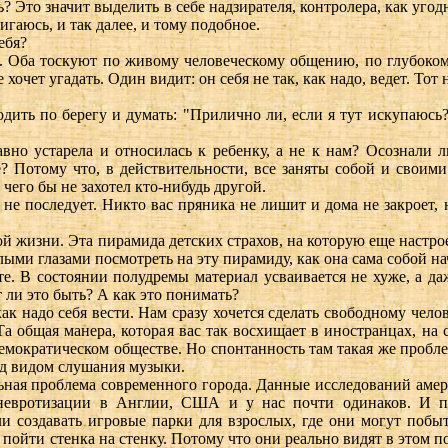
ь? Это значит выделить в себе надзирателя, контролера, как угодн
вигаюсь, и так далее, и тому подобное.
ебя?
а. Оба тоскуют по живому человеческому общению, по глубоком
 хочет угадать. Один видит: он себя не так, как надо, ведет. Тот 
одить по берегу и думать: "Прилично ли, если я тут искупаюсь
авно устарела и относилась к ребенку, а не к нам? Осознали 
е? Потому что, в действительности, все заняты собой и своими
 чего бы не захотел кто-нибудь другой.
е последует. Никто вас пряника не лишит и дома не закроет, н
й жизни. Эта пирамида детских страхов, на которую еще настр
лыми глазами посмотреть на эту пирамиду, как она сама собой н
ите. В состоянии полудремы материал усваивается не хуже, а д
т ли это быть? А как это понимать?
ак надо себя вести. Нам сразу хочется сделать свободному челов
Та общая манера, которая вас так восхищает в иностранцах, на 
емократическом обществе. Но спонтанность там такая же проблем
од видом слушания музыки.
ная проблема современного города. Данные исследований амери
 невротизации в Англии, США и у нас почти одинаков. И пр
и создавать игровые парки для взрослых, где они могут побы
 пойти стенка на стенку. Потому что они реально видят в этом по