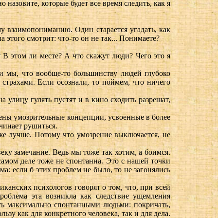
о назовите, которые будет все время следить, как я
у взаимопониманию. Один старается угадать, как
на этого смотрит: что-то он не так... Понимаете?
? В этом ли месте? А что скажут люди? Чего это я
ли мы, что вообще-то большинству людей глубоко
 страхами. Если осознали, то поймем, что ничего
а улицу гулять пустят и в кино сходить разрешат,
оены умозрительные концепции, усвоенные в более
ачинает рушиться.
аже лучше. Потому что умозрение выключается, не
еку замечание. Ведь мы тоже так хотим, а боимся.
самом деле тоже не спонтанна. Это с нашей точки
а: если б этих проблем не было, то не загонялись
канских психологов говорят о том, что, при всей
облема эта возникла как следствие ущемления
ть максимально спонтанными людьми: покричать,
льзу как для конкретного человека, так и для дела.