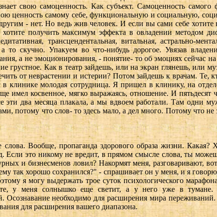
знает свою самоценность. Как субъект. Самоценность самого 
свою ценность самому себе, функциональную и социальную, соц
 другим - нет. Но ведь жив человек. И если вы сами себе хотите 
ы хотите получить максимум эффекта в овладении методом д
итативная, трансцендентальная, витальная, астрально-мента
 а то скучно. Упакуем во что-нибудь дорогое. Увязав владен
ия, а не эмоционирования, - понятие- то об эмоциях сейчас на 
е грустное. Как в театр зайдешь, или на экран глянешь, или м
ечить от неврастении и истерии? Потом зайдешь к врачам. Те, к
с в клинике молодая сотрудница. Я пришел в клинику, на отдел
бще имел косвенное, мягко выражаясь, отношение. И пятьдесят 
е эти два месяца плакала, а мы вдвоем работали. Там одни му
, потому что слов- то здесь мало, а дел много. Потому что не з
не слова. Вообще, пропаганда здорового образа жизни. Какая? 
д. Если это никому не вредит, в прямом смысле слова, ты можеш
ных и бизнесменов ловил? Накормят меня, разговаривают, вот так
му так хорошо сохранился?" - спрашивает он у меня, и я говорю:
Поэтому я могу выдержать трое суток психологического марафона
те, у меня солнышко еще светит, а у него уже в тумане. 
 Осознавание необходимо для расширения мира переживаний. 
вания для расширения вашего диапазона.