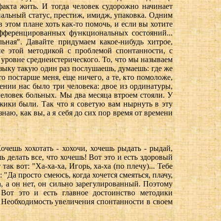
факта жить. И тогда человек судорожно начинает
иальный статус, престиж, имидж, упаковка. Одним
в этом плане хоть как-то помочь, и если вы хотите
ифференцированных функциональных состояний...
льная". Давайте придумаем какое-нибудь хитрое,
ие этой методикой с проблемой спонтанности, с
уровне среднеистерического. То, что мы называем
узыку такую один раз послушаешь, думаешь: где же
то постарше меня, еще ничего, а те, кто помоложе,
ении нас было три человека: двое из ординатуры,
человек больных. Мы два месяца втроем стояли. У
жики были. Так что я советую вам нырнуть в эту
наю, как вы, а я себя до сих пор время от времени
Хочешь хохотать - хохочи, хочешь рыдать - рыдай,
ь делать все, что хочешь! Вот это и есть здоровый
 вот: "Ха-ха-ха, Игорь, ха-ха (по плечу)... Тебе
 "Да просто смеюсь, когда хочется смеяться, плачу,
, а он нет, он сильно зарегулированный. Поэтому
Вот это и есть главное достоинство методики
Необходимость увеличения спонтанности в своем