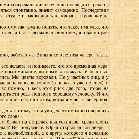
 мира переживания в течение последних трехсот-
яться спонтанно, значит самоценно. Последствия
я в туалете, закрывшись на крючок. Проверьте на
оэтому так трудно понять, что такое импульс, что
что если бы я сдерживал свой смех, я б давно уже
ню, работал я в Вильнюсе в летнем лагере, так за
 это делаете, и понимаете, что это временная мера,
кое воспоминание, которым я горжусь. Я был сын
лись. Мы цветы воровали. Не у частных лиц, а у
вал на консерваторию (теперь его уже нет там), и
ас помню, и весь этот риск для того, чтобы на
инуть эти розы под ноги хорошему человеку. И что
ился в школе, ни потом, когда я ушел в вечернюю
т день. Потому что я увидел, что можно совершить
ого слова.
ом бывал на встречах выпускников, среди своих
делал? Вы подумайте. Юрка открыл ногой дверь, я
 к возлюбленной, а к другу, которого я нечаянно
 через весь зал, сказал: "Прости!" Бросил цветы,