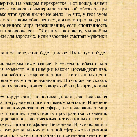
Америке. На каждом перекрестке. Вот вождь нашей
геля сволочью империалистической обозвал, три
ько чтоб зубов видно не было. "А что, у тебя зубы
емся с таким облегчением, а я посмотрю, когда вы
олноценного мира переживаний, если спонтанность
кая поговорка есть: "Истину, как и жену, мы любим
рки для взрослых. Если взрослые смотрят мультики
нтанное поведение будет другое. Ну и пусть будет
онально мы тоже разные! И совсем не обязательно
? Семьдесят. А в Швеции какой? Восемьдесят два.
 на работе - везде конвенции. Это страшная цена.
новном из мира переживаний. Никто же не сказал:
наш человек, точнее говоря - образ Декарта, каким
ех пор до конца не понимал, в чем дело. Благодаря
а тонус, находятся в интимном контакте. И первое
онально-чувственная сфера, не выдерживал мир
ь позиций, целостность пространства сознания,
енцированность логически-конструктивных шагов.
ажем, Пятой симфонии Бетховена. И все больше и
ие эмоционально-чувственной сферы - это причина
нности, уровня спонтанности поведения ведет еще