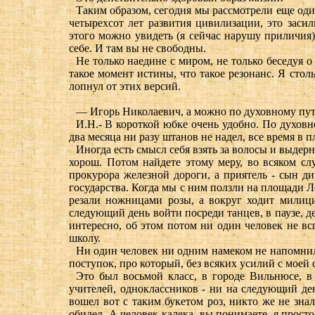
Таким образом, сегодня мы рассмотрели еще од
четырехсот лет развития цивилизации, это заси
этого можно увидеть (я сейчас нарушу приличия)
себе. И там вы не свободны.
Не только наедине с миром, не только беседуя о
такое момент истины, что такое резонанс. Я стол
лопнул от этих версий.
— Игорь Николаевич, а можно по духовному пут
И.Н.- В короткой юбке очень удобно. По духовно
два месяца ни разу штанов не надел, все время в 
Иногда есть смысл себя взять за волосы и выдерну
хорош. Потом найдете этому меру, во всяком сл
прокурора железной дороги, а приятель - сын д
государства. Когда мы с ним ползли на площади Л
резали ножницами розы, а вокруг ходит милици
следующий день войти посреди танцев, в паузе, д
интересно, об этом потом ни один человек не вс
школу.
Ни один человек ни одним намеком не напомнил м
поступок, про который, без всяких усилий с моей 
Это был восьмой класс, в городе Вильнюсе, в
учителей, одноклассников - ни на следующий ден
вошел вот с таким букетом роз, никто же не зна
обидел. А человек-калека, вы понимаете, я прост