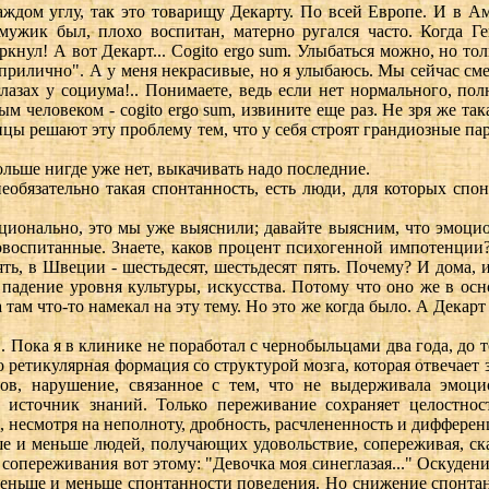
каждом углу, так это товарищу Декарту. По всей Европе. И в 
мужик был, плохо воспитан, матерно ругался часто. Когда Ге
кнул! А вот Декарт... Cogito ergo sum. Улыбаться можно, но тол
еприлично". А у меня некрасивые, но я улыбаюсь. Мы сейчас сме
 глазах у социума!.. Понимаете, ведь если нет нормального, п
ым человеком - cogito ergo sum, извините еще раз. Не зря же та
онцы решают эту проблему тем, что у себя строят грандиозные па
льше нигде уже нет, выкачивать надо последние.
необязательно такая спонтанность, есть люди, для которых спо
ационально, это мы уже выяснили; давайте выясним, что эмоци
овоспитанные. Знаете, каков процент психогенной импотенции
ть, в Швеции - шестьдесят, шестьдесят пять. Почему? И дома, и
то падение уровня культуры, искусства. Потому что оно же в ос
ам что-то намекал на эту тему. Но это же когда было. А Декарт 
. Пока я в клинике не поработал с чернобыльцами два года, до т
 ретикулярная формация со структурой мозга, которая отвечает з
ов, нарушение, связанное с тем, что не выдерживала эмоци
источник знаний. Только переживание сохраняет целостност
й, несмотря на неполноту, дробность, расчлененность и диффер
ше и меньше людей, получающих удовольствие, сопереживая, ск
 сопереживания вот этому: "Девочка моя синеглазая..." Оскуден
меньше и меньше спонтанности поведения. Но снижение спонта