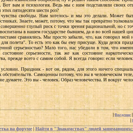
и. Вот вам и психология. Ведь мы с ним подставляли своих от
и этих пятидесяти шести роз?
и чувства свободы. Нам хотелось- и мы это делали. Может бы
рстниках. Знаете, может, потому, что мы так превратно толкова
о совершенно глупый риск с точки зрения рациональной, но с то
ы воспитаны в нашем государстве бывшем, да и во всей нашей ц
алистами сравнялись. Мы просто забыли, что, как говорил мо
а для полета". То есть это как бы ему присуще. Куда делся пра
енной серьезностью? Мало того, нас убедили в том, что именн
 состояние серьезности, так же как состояние наркотическо
а, прежде всего с самим собой. Я всегда говорю: если человек
условии. Праздник - вот он, рядом, для этого ничего специал
х обстоятельств. Самоценны потому, что вы в человеческом теле
- не думаете. Это вы - человек. Образ человечества. И вокруг чел
Введение
етка на форуме
|
Найти в "Знакомствах" людей занимающих