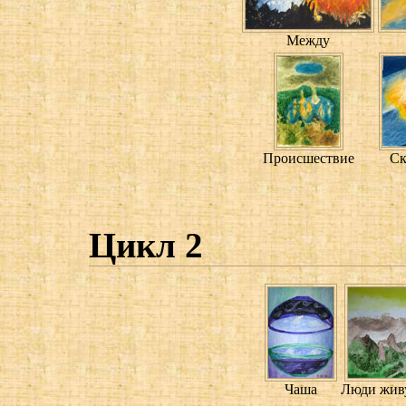
Между
Происшествие
Ск
Цикл 2
Чаша
Люди живу