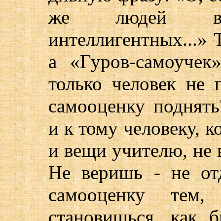
же людей вос
интеллигентных...» 
а «Гуров-самоучек
только человек не 
самооценку поднять?
и к тому человеку, к
и вещи учителю, не в
Не веришь - не от
самооценку тем, 
становишься, как 