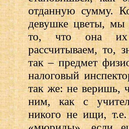
отданную сумму. 
девушке цветы, мы 
то, что она их
рассчитываем, то, з
так – предмет физи
налоговый инспектор
так же: не веришь, 
ним, как с учите
никого не ищи, т.е.
«мюриды», если е