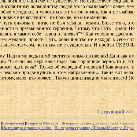
дель жизни в социуме не существует. Но существует социально
 Абсолютному большинству людей этого оказывается более, чем
бые методики, и увлекаться этим всю жизнь, так и не выбрав
 новых впечатлениях - не больше, но и не меньше.
т путь никогда и нигде не был усыпан розами. Более того, это
нности и чрезвычайного терпения. Потому что Путь - долог. Не
елять в самом себе "зерна от плевел"?! Как говорили древние:
воем желании пройти Путь, большинство не находят в себе сил
циальным статусом, но никак не с сущностью. И пройти СКВОЗЬ
у. Над ними ведь нимб светится только на иконах! Да и как им
ии: "О если бы вера ваша была как горчичное зерно, то и эти
может идти речь?! Только об очередной иллюзии! Как видите, и
реально продвинулись в этом направлении... Такие вот дела!
а, потому, мало, кто может... Такую цивилизацию мы и имеем! Но
Следующий >>>
 |
Библиотека
| |
Вопросы Мастеру
| |
Вечерняя сказка для взрослых
| |
Ссылки
|
|
На главную страницу сайта
| |
На первую страницу Школы Мастера Игры
|