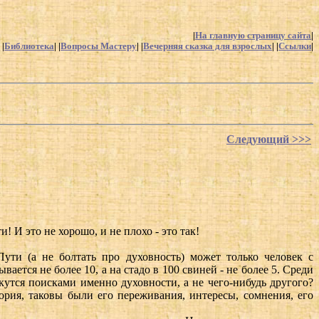
|
На главную страницу сайта
|
 |
Библиотека
| |
Вопросы Мастеру
| |
Вечерняя сказка для взрослых
| |
Ссылки
|
Следующий >>>
 И это не хорошо, и не плохо - это так!
ути (а не болтать про духовность) может только человек с
тся не более 10, а на стадо в 100 свиней - не более 5. Среди
утся поисками именно духовности, а не чего-нибудь другого?
ория, таковы были его переживания, интересы, сомнения, его