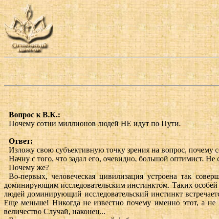
Вопрос к В.К.:
Почему сотни миллионов людей НЕ идут по Пути.
Ответ:
Изложу свою субъективную точку зрения на вопрос, почему 
Начну с того, что задал его, очевидно, большой оптимист. Не
Почему же?
Во-первых, человеческая цивилизация устроена так совер
доминирующим исследовательским инстинктом. Таких особей не 
людей доминирующий исследовательский инстинкт встречается
Еще меньше! Никогда не известно почему именно этот, а не 
величество Случай, наконец...