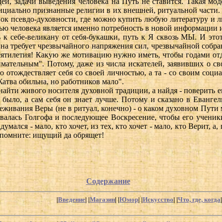
ей, задачи выведения человека на Путь не ставится. Такая мо
ициально признанные религии в их внешней, ритуальной части.
ок псевдо-духовности, где можно купить любую литературу и лю
ью человека является именно потребность в новой информации и
ь к себе-великану от себя-букашки, путь к Я сквозь МЫ. И это
Она требует чрезвычайного напряжения сил, чрезвычайной собра
есятилетия! Какую же мотивацию нужно иметь, чтобы годами отд
имательным". Потому, даже из числа искателей, заявивших о с
но отождествляет себя со своей личностью, а та - со своим со
атва обильна, но работников мало".
айти живого носителя духовной традиции, а найдя - поверить ем
и было, а сам себя он знает лучше. Потому и сказано в Евангел
еживания Веры (не в ритуал, конечно) - о каком духовном Пути 
лась Голгофа и последующее Воскресение, чтобы его ученики 
думался - мало, кто хочет, из тех, кто хочет - мало, кто Верит, 
 И помните: ищущий да обрящет!
Содержание
|
Введение
| |
Магазин
| |
Юмор
| |
Искусство
| |
Что, где, когда
|