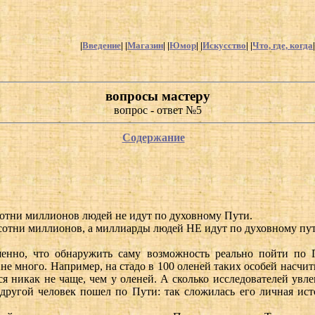
|
Введение
| |
Магазин
| |
Юмор
| |
Искусство
| |
Что, где, когда
|
вопросы мастеру
вопрос - ответ №5
Содержание
сотни миллионов людей не идут по духовному Пути.
 сотни миллионов, а миллиарды людей НЕ идут по духовному пути!
шенно, что обнаружить саму возможность реально пойти по П
много. Например, на стадо в 100 оленей таких особей насчитывае
 никак не чаще, чем у оленей. А сколько исследователей увлек
другой человек пошел по Пути: так сложилась его личная ист