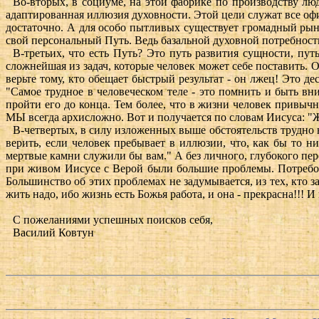
Во-вторых, в социуме, на этой фабрике по производству люд
адаптированная иллюзия духовности. Этой цели служат все оф
достаточно. А для особо пытливых существует громадный рын
свой персональный Путь. Ведь базальной духовной потребност
В-третьих, что есть Путь? Это путь развития сущности, пут
сложнейшая из задач, которые человек может себе поставить. 
верьте тому, кто обещает быстрый результат - он лжец! Это д
"Самое трудное в человеческом теле - это помнить и быть вн
пройти его до конца. Тем более, что в жизни человек привыч
МЫ всегда архисложно. Вот и получается по словам Иисуса: "Ж
В-четвертых, в силу изложенных выше обстоятельств трудно н
верить, если человек пребывает в иллюзии, что, как бы то н
мертвые камни служили бы вам." А без личного, глубокого пер
при живом Иисусе с Верой были большие проблемы. Потребова
Большинство об этих проблемах не задумывается, из тех, кто за
жить надо, ибо жизнь есть Божья работа, и она - прекрасна!!!
С пожеланиями успешных поисков себя,
Василий Ковтун