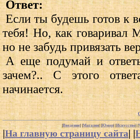
Ответ:
Если ты будешь готов к в
тебя! Но, как говаривал 
но не забудь привязать ве
А еще подумай и ответь
зачем?.. С этого отве
начинается.
|
Введение
| |
Магазин
| |
Юмор
| |
Искусство
| |
|
На главную страницу сайта
| |