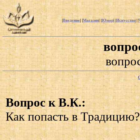
|
Введение
| |
Магазин
| |
Юмор
| |
Искусство
| |
вопро
вопрос
Вопрос к В.К.:
Как попасть в Традицию?