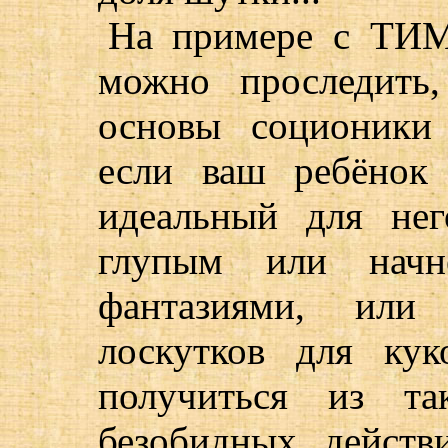
На примере с ТИМ
можно проследить,
основы соционики
если ваш ребёнок
идеальный для нег
глупым или начн
фантазиями, или
лоскутков для ку
получиться из та
безобидных дейст