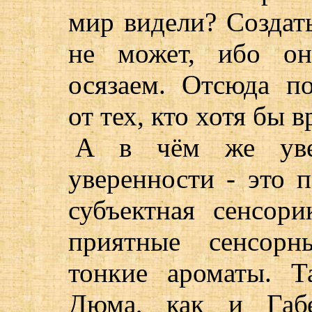
мир видели? Создат
не может, ибо он
осязаем. Отсюда по
от тех, кто хотя бы в
А в чём же уве
уверенности - это п
субъектная сенсори
приятные сенсорн
тонкие ароматы. Т
Дюма, как и Габе