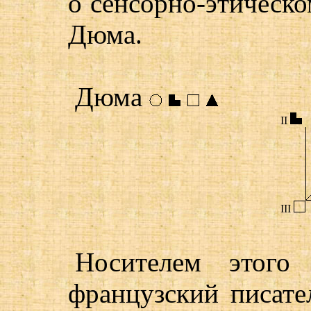
о сенсорно-этическо
Дюма.
Дюма
II
III
Носителем этог
французский писате