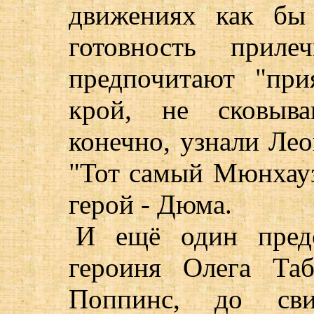
движениях как бы 
готовность прил
предпочитают "пр
крой, не сковыв
конечно, узнали Ле
"Тот самый Мюнхаузе
герой - Дюма.
И ещё один пред
героиня Олега Та
Поппинс, до сви