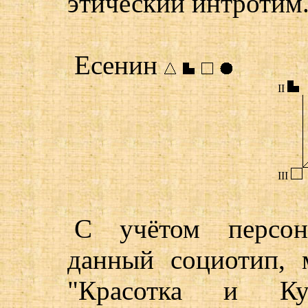
этический интротим
Есенин
II
III
С учётом персон
данный социотип, 
"Красотка и Ку