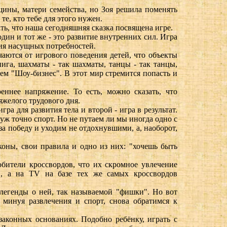
ины, матери семейства, но Зоя решила поменять
те, кто тебе для этого нужен.
ь, что наша сегодняшняя сказка посвящена игре.
дин и тот же - это развитие внутренних сил. Игра
ения насущных потребностей.
чаются от игрового поведения детей, что объекты
нига, шахматы - так шахматы, танцы - так танцы,
ем "Шоу-бизнес". В этот мир стремится попасть и
еннее напряжение. То есть, можно сказать, что
яжелого трудового дня.
ра для развития тела и второй - игра в результат.
уж точно спорт. Но не путаем ли мы иногда одно с
 за победу и уходим не отдохнувшими, а, наоборот,
коны, свои правила и одно из них: "хочешь быть
бители кроссвордов, что их скромное увлечение
и, а на TV на базе тех же самых кроссвордов
легенды о ней, так называемой "фишки". Но вот
минуя развлечения и спорт, снова обратимся к
 законных основаниях. Подобно ребёнку, играть с