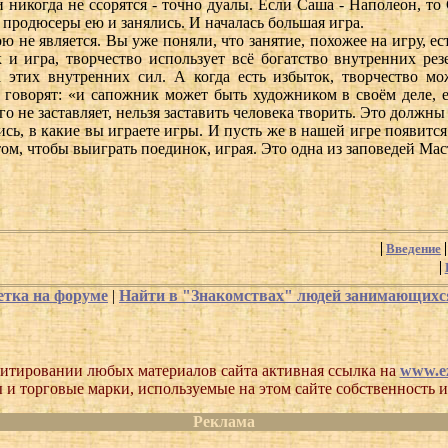
 никогда не ссорятся - точно дуалы. Если Саша - Наполеон, то
 продюсеры ею и занялись. И началась большая игра.
ою не является. Вы уже поняли, что занятие, похожее на игру, е
 и игра, творчество использует всё богатство внутренних рез
 этих внутренних сил. А когда есть избыток, творчество мо
 говорят: «и сапожник может быть художником в своём деле, е
его не заставляет, нельзя заставить человека творить. Это должн
ись, в какие вы играете игры. И пусть же в нашей игре появится
том, чтобы выиграть поединок, играя. Это одна из заповедей Мас
Введение
етка на форуме
|
Найти в "Знакомствах" людей занимающих
итировании любых материалов сайта активная ссылка на
www.ez
 и торговые марки, используемые на этом сайте собственность и
Реклама