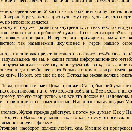
етствие и несоответствие, наличие кошки или отсутствие оно
ечно, соревнование. У кого память больше и кто лучше ею поль
й игрок. В результате - приз лучшему игроку, значит, это спорт.
у, но игрою не является.
дному и тому же - развитию внутренних сил как тех, так и други
после реализации потребностей нужды. То есть если приплёлся с р
, можно и поиграть. И первое, что приходит на ум - это ра
ечеством так называемый шоу-бизнес и герои нашего сег
ино, а именно как представители этого самого шоу-бизнеса, о 
т задумывались ли вы, к каким типам информационного метаб
 будем заниматься сейчас, но не будем забывать, что главной г
азвлечение, а шоу-бизнес - это большая и крупная игра, имеющ
ся хит». Но хит, это ещё не всё. Эстрадная звезда должна имет
 Лёвы, которого играет Цикало, он же - Саша, бывший участник
чётко ориентирован на то, что должен всё знать. Все входы и вы
мому, это его творчество. Как всё это похоже на Наполеона,
з провинции стал знаменитостью. Именно к такому штурму Мос
полеон, Жуков прежде действует, а потом уж думает. Как у Нап
 Но, если Наполеону наплевать, кто как к нему относится, о
и демонстрирует в фильме.
Стоянова, наоборот, должен любить сам. Именно он пригрева