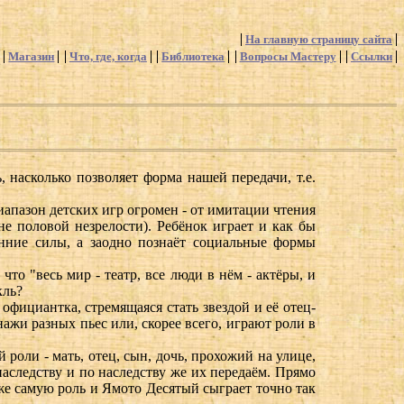
На главную страницу сайта
Магазин
Что, где, когда
Библиотека
Вопросы Мастеру
Ссылки
, насколько позволяет форма нашей передачи, т.е.
иапазон детских игр огромен - от имитации чтения
е половой незрелости). Ребёнок играет и как бы
енние силы, а заодно познаёт социальные формы
то "весь мир - театр, все люди в нём - актёры, и
кль?
фициантка, стремящаяся стать звездой и её отец-
жи разных пьес или, скорее всего, играют роли в
роли - мать, отец, сын, дочь, прохожий на улице,
аследству и по наследству же их передаём. Прямо
у же самую роль и Ямото Десятый сыграет точно так