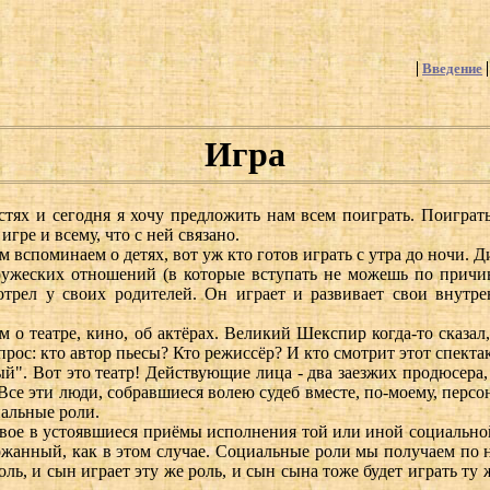
Введение
Игра
стях и сегодня я хочу предложить нам всем поиграть. Поиграть
гре и всему, что с ней связано.
 вспоминаем о детях, вот уж кто готов играть с утра до ночи. Д
ужеских отношений (в которые вступать не можешь по причин
отрел у своих родителей. Он играет и развивает свои внутр
о театре, кино, об актёрах. Великий Шекспир когда-то сказал, ч
рос: кто автор пьесы? Кто режиссёр? И кто смотрит этот спекта
. Вот это театр! Действующие лица - два заезжих продюсера, о
е эти люди, собравшиеся волею судеб вместе, по-моему, персона
иальные роли.
овое в устоявшиеся приёмы исполнения той или иной социальной 
анный, как в этом случае. Социальные роли мы получаем по н
роль, и сын играет эту же роль, и сын сына тоже будет играть т