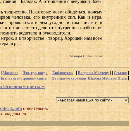
 Стоянов - Бальзак. А отношения с девушкой Зоей-
сть творчество. Некоторые могут обидеться, почему
ервов человека, его внутренних сил. Как и игра,
жет проявляться в чём угодно, в том числе и в
сли он делает это дело от внутреннего избытка».
ы помнить родители и руководители.
 игрок, а в творчестве - творец. Хорошей нам всем
тера игры.
Тамара Самойлова
Магазин
Что, где, когда
Библиотека
Вопросы Мастеру
Ссылки
На главную страницу сайта
На первую страницу Школы Мастера Игры
ся Огненным цветком
oterik.info
обязательна.
х владельцев.