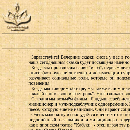
Здравствуйте! Вечерние сказки снова у вас в го
наша сегодняшняя сказка будет посвящена именно и
Когда мы произносим слово "игра", первым делом
книги (которую не читаешь) и до имитации супр
разучивает социальные роли, которые он подсм
поведения.
Когда мы говорим об игре, мы также вспоминаем 
каждый в нём свою играет роль". Но возникает воп
Cегодня мы возьмём фильм "Ландыш серебристый"
милиционер и муж-подкаблучник одновременно. Вс
пьесе, которую ещё не написали. Они играют соц
Очень мало кому из нас удаётся внести что-то н
подчинённый, начальник или милиционер и задерж
как в японском театре "Кабуки" - отец играл эту 