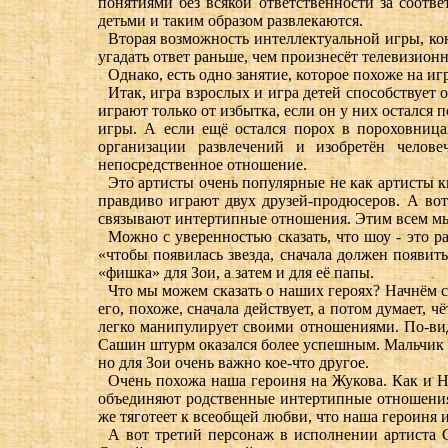
понятиями без всякой ответственности за соотв
детьми и таким образом развлекаются.
Вторая возможность интеллектуальной игры, кон
угадать ответ раньше, чем произнесёт телевизионны
Однако, есть одно занятие, которое похоже на игр
Итак, игра взрослых и игра детей способствует о
играют только от избытка, если он у них остался 
игры. А если ещё остался порох в пороховницах
организации развлечений и изобретён челов
непосредственное отношение.
Это артисты очень популярные не как артисты к
правдиво играют двух друзей-продюсеров. А во
связывают интертипные отношения. Этим всем мы и
Можно с уверенностью сказать, что шоу - это р
«чтобы появилась звезда, сначала должен появить
«фишка» для Зои, а затем и для её папы.
Что мы можем сказать о наших героях? Начнём с
его, похоже, сначала действует, а потом думает, 
легко манипулирует своими отношениями. По-види
Сашин штурм оказался более успешным. Мальчик и
но для Зои очень важно кое-что другое.
Очень похожа наша героиня на Жукова. Как и На
объединяют родственные интертипные отношения.
же тяготеет к всеобщей любви, что наша героиня 
А вот третий персонаж в исполнении артиста 