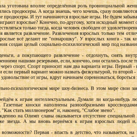
ыла уготована вполне определённая роль провинциальной женщ
ились продюсеры. А когда знаешь, чего хочешь, сразу появляются 
 продюсеры. И тут начинаются взрослые игры. Не будем забыват
играют взрослые? Конечно, по-другому, хотя исходный момент о
ествляться только тогда, когда человек свободен от удовлетвор
 является развлечение. Развлечения взрослых только тем отли
рослые всё делают не "понарошку". У взрослых книга - так к
ения создан целый социально-психилогический мир под названи
еньги, а покупающего развлечение - отдохнуть, снять внутр
ренними нашими резервами, если, конечно, они остались после т
через спорт. Спорт приносит нам два варианта игры. Первый - иг
и если первый вариант можно назвать физкультурой, то второй - 
 удовольствие от игры, вдруг начинаем соревноваться, бороться
льно-психологическом мире шоу-бизнеса. В этом мире свои за
рейдём к играм интеллектуальным. Думали ли когда-нибудь лю
. Газетные киоски наполнены разнообразными кроссвордам
 "Как стать миллионером" и, наконец, "Слабое звено".
дению на Олимп славы оказывается отсутствие специальной 
е звезда. А мы вновь вернёмся к играм взрослых людей и, 
 возможности? Первая - впасть в детство, что называется, на