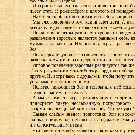
же, как Ямото Первый.
И героине нашего сказочного повествования б
пьесу, стать её режиссёром и для этого ей понадоб
Наконец-то обратили внимание на Зою капризные
Мы уже говорили о том, как играют дети. А как 
всегда есть действие от избытка и оно может осущ
Первым вариантом развития игрового поведения
развлечения взрослых являются равными себе, вз
музыка - так музыка. Именно для игры в развлеч
Зоя.
Цель организующего развлечения - получить д
развлечение - это игра внутренними силами, внут
Игровое поведение взрослых реализуется так же 
Таким результатом может быть рекорд или победа 
другим. И, встречаясь с друзьями, чтобы получить
усталыми и опустошенными.
Нелегко приходится Зое в новом для неё социа
звездой - занимайся телом".
А мы с вами от игр в развлечения и спорт пе
приобретёт такую неслыханную популярность 
сформировался целый комплекс шоу. "Поле чудес",
Самым слабым звеном подготовки Зои к восхож
фишка придумана, небольшой антураж и Зоя уж
интеллектуальным играм.
Что такое интеллектуальная игра и какие у неё