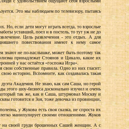
й. Люди с удовольствием ощущают себя взрослыми
зуется. Это мы наблюдаем по телевизору, пытаясь
х. Но, если дети могут играть всегда, то взрослые
аботы уставший, поел и в постель, то тут уж не до
звлечение. Цель развлечения - это отдых. А для
одняшнего повествования имеют к нему самое
нём знают не по-наслышке, может быть поэтому так
олизма принадлежат Стоянов и Цикало, какие их
ероиней у нас остаётся «госпожа Игра».
ая свои собственные правила. Одно из них гласит:
ь свою историю. Вспомните, как создавалась такая
 дуэта Академия. Не знаю, как сам Саша, но герой
ходы этого шоу-бизнеса досконально изучил и очень
 который так же, как и Саша, штурмовал Москву и
квы готовится и Зоя, тоже девочка из провинции,
олеона, у Жукова есть своя сказка, не спроста их
н легко манипулирует своими отношениями. Жуков
ет на своей груди брошенных Сашей женщин. А с