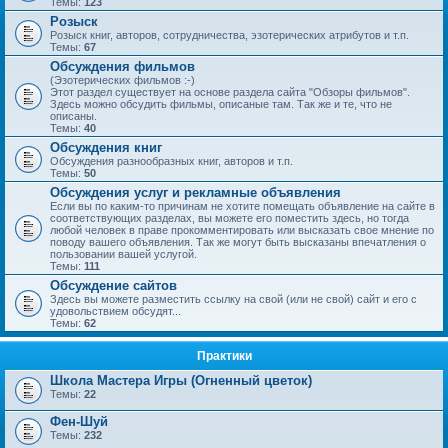
Темы:
123
Розыск
Розыск книг, авторов, сотрудничества, эзотерических атрибутов и т.п.
Темы:
67
Обсуждения фильмов
(Эзотерических фильмов :-)
Этот раздел существует на основе раздела сайта "Обзоры фильмов".
Здесь можно обсудить фильмы, описаные там. Так же и те, что не
описаны.
Темы:
40
Обсуждения книг
Обсуждения разнообразных книг, авторов и т.п.
Темы:
50
Обсуждения услуг и рекламные объявления
Если вы по каким-то причинам не хотите помещать объявление на сайте в
соответствующих разделах, вы можете его поместить здесь, но тогда
любой человек в праве прокомментировать или высказать свое мнение по
поводу вашего объявления. Так же могут быть высказаны впечатления о
пользовании вашей услугой.
Темы:
111
Обсуждение сайтов
Здесь вы можете разместить ссылку на свой (или не свой) сайт и его с
удовольствием обсудят...
Темы:
62
Практики
Школа Мастера Игры (Огненный цветок)
Темы:
22
Фен-Шуй
Темы:
232