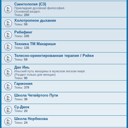
Саентология (СЗ)
Прикладная духовная философия.
Основной раздел.
Темы:
250
Холотропное дыхание
Темы:
59
Ребефинг
Темы:
100
Техника ТМ Махариши
Темы:
135
Телесно-ориентированная терапия / Рейки
Темы:
59
Дао Инь
Иньский путь женщины в мужском янском мире
(Раздел только для женщин)
Темы:
90
Гармония
Темы:
379
Школа Четвёртого Пути
Темы:
36
Су-Джок
Темы:
20
Школа Норбекова
Темы:
24