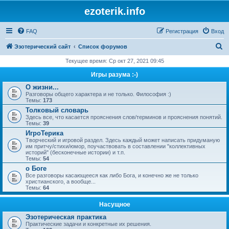
ezoterik.info
FAQ
Регистрация
Вход
П
Эзотерический сайт
Список форумов
о
Текущее время: Ср окт 27, 2021 09:45
и
Игры разума :-)
с
О жизни...
Разговоры общего характера и не только. Философия :)
к
Темы:
173
Толковый словарь
Здесь все, что касается прояснения слов/терминов и прояснения понятий.
Темы:
39
ИгроТерика
Творческий и игровой раздел. Здесь каждый может написать придуманую
им притчу/стихи/юмор, поучаствовать в составлении "коллективных
историй" (бесконечные истории) и т.п.
Темы:
54
о Боге
Все разговоры касающееся как либо Бога, и конечно же не только
христианского, а вообще...
Темы:
64
Насущное
Эзотерическая практика
Практические задачи и конкретные их решения.