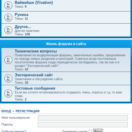
Вайвейшн (Vivation)
Темы:
9
Руника
Темы:
11
Другое...
Другие практики.
Темы:
106
Жизнь форума и сайта
Технические вопросы
Пожелания по модернизации форума, замеченные ошибки, предложения
по поводу новых разделов и категорий. Советую всем постоянным
посетителям форума сюда периодически заглядывать, так же как и в
раздел "Эзотерический сайт".
Темы:
42
Эзотерический сайт
Замечания и обсуждение сайта.
Темы:
26
Тестовые сообщения
Если вы хотите потренироваться создавать темы, опросы и т.д. то вам
сюда.
Темы:
2
ВХОД
•
РЕГИСТРАЦИЯ
Имя пользователя:
Пароль:
Забыли пароль?
Запомнить меня