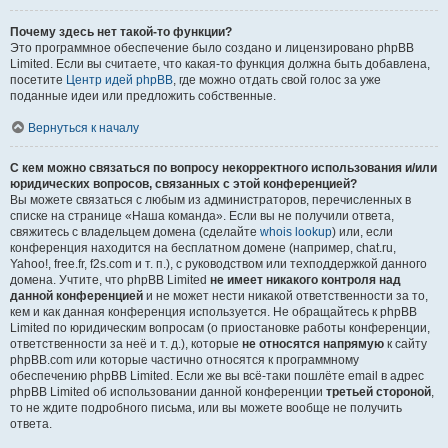
Почему здесь нет такой-то функции?
Это программное обеспечение было создано и лицензировано phpBB
Limited. Если вы считаете, что какая-то функция должна быть добавлена,
посетите
Центр идей phpBB
, где можно отдать свой голос за уже
поданные идеи или предложить собственные.
Вернуться к началу
С кем можно связаться по вопросу некорректного использования и/или
юридических вопросов, связанных с этой конференцией?
Вы можете связаться с любым из администраторов, перечисленных в
списке на странице «Наша команда». Если вы не получили ответа,
свяжитесь с владельцем домена (сделайте
whois lookup
) или, если
конференция находится на бесплатном домене (например, chat.ru,
Yahoo!, free.fr, f2s.com и т. п.), с руководством или техподдержкой данного
домена. Учтите, что phpBB Limited
не имеет никакого контроля над
данной конференцией
и не может нести никакой ответственности за то,
кем и как данная конференция используется. Не обращайтесь к phpBB
Limited по юридическим вопросам (о приостановке работы конференции,
ответственности за неё и т. д.), которые
не относятся напрямую
к сайту
phpBB.com или которые частично относятся к программному
обеспечению phpBB Limited. Если же вы всё-таки пошлёте email в адрес
phpBB Limited об использовании данной конференции
третьей стороной
,
то не ждите подробного письма, или вы можете вообще не получить
ответа.