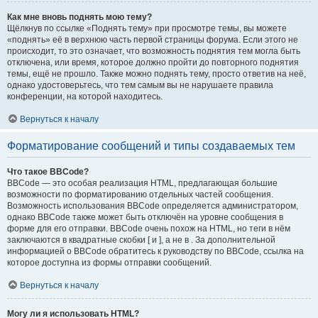
Как мне вновь поднять мою тему?
Щёлкнув по ссылке «Поднять тему» при просмотре темы, вы можете
«поднять» её в верхнюю часть первой страницы форума. Если этого не
происходит, то это означает, что возможность поднятия тем могла быть
отключена, или время, которое должно пройти до повторного поднятия
темы, ещё не прошло. Также можно поднять тему, просто ответив на неё,
однако удостоверьтесь, что тем самым вы не нарушаете правила
конференции, на которой находитесь.
Вернуться к началу
Форматирование сообщений и типы создаваемых тем
Что такое BBCode?
BBCode — это особая реализация HTML, предлагающая большие
возможности по форматированию отдельных частей сообщения.
Возможность использования BBCode определяется администратором,
однако BBCode также может быть отключён на уровне сообщения в
форме для его отправки. BBCode очень похож на HTML, но теги в нём
заключаются в квадратные скобки [ и ], а не в . За дополнительной
информацией о BBCode обратитесь к руководству по BBCode, ссылка на
которое доступна из формы отправки сообщений.
Вернуться к началу
Могу ли я использовать HTML?