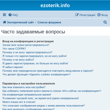
ezoterik.info
FAQ
Регистрация
Вход
П
Эзотерический сайт
Список форумов
о
Часто задаваемые вопросы
и
с
Вход на конференцию и регистрация
Зачем мне нужно регистрироваться?
к
Что такое COPPA?
Почему я не могу зарегистрироваться?
Я только что зарегистрировался, но не могу войти!
Почему я не могу войти?
Я давно зарегистрирован, но больше не могу войти!
Я забыл пароль!
Почему мне периодически приходится повторять ввод имени и пароля?
Что делает функция «Удалить cookies конференции»?
Параметры и настройки пользователя
Как мне изменить мои настройки?
Как избежать появления моего имени в списке «Кто сейчас на конференции»?
На конференции неправильное время!
Я изменил часовой пояс, но время всё равно неправильное!
Моего языка нет в списке!
Что означают изображения рядом с моим именем пользователя?
Как мне включить отображение аватары?