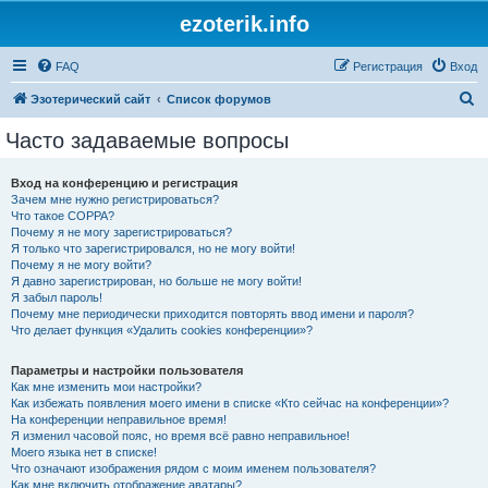
ezoterik.info
FAQ
Регистрация
Вход
П
Эзотерический сайт
Список форумов
о
Часто задаваемые вопросы
и
с
Вход на конференцию и регистрация
Зачем мне нужно регистрироваться?
к
Что такое COPPA?
Почему я не могу зарегистрироваться?
Я только что зарегистрировался, но не могу войти!
Почему я не могу войти?
Я давно зарегистрирован, но больше не могу войти!
Я забыл пароль!
Почему мне периодически приходится повторять ввод имени и пароля?
Что делает функция «Удалить cookies конференции»?
Параметры и настройки пользователя
Как мне изменить мои настройки?
Как избежать появления моего имени в списке «Кто сейчас на конференции»?
На конференции неправильное время!
Я изменил часовой пояс, но время всё равно неправильное!
Моего языка нет в списке!
Что означают изображения рядом с моим именем пользователя?
Как мне включить отображение аватары?