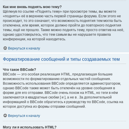
Как мне вновь поднять мою тему?
Щёлкнув по ссылке «Поднять тему» при просмотре темы, вы можете
«поднять» её в верхнюю часть первой страницы форума. Если этого не
происходит, то это означает, что возможность поднятия тем могла быть
отключена, или время, которое должно пройти до повторного поднятия
темы, ещё не прошло. Также можно поднять тему, просто ответив на неё,
однако удостоверьтесь, что тем самым вы не нарушаете правила
конференции, на которой находитесь.
Вернуться к началу
Форматирование сообщений и типы создаваемых тем
Что такое BBCode?
BBCode — это особая реализация HTML, предлагающая большие
возможности по форматированию отдельных частей сообщения.
Возможность использования BBCode определяется администратором,
однако BBCode также может быть отключён на уровне сообщения в
форме для его отправки. BBCode очень похож на HTML, но теги в нём
заключаются в квадратные скобки [ и ], а не в . За дополнительной
информацией о BBCode обратитесь к руководству по BBCode, ссылка на
которое доступна из формы отправки сообщений.
Вернуться к началу
Могу ли я использовать HTML?