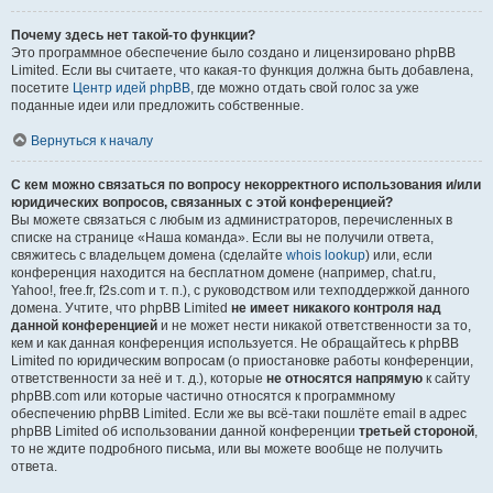
Почему здесь нет такой-то функции?
Это программное обеспечение было создано и лицензировано phpBB
Limited. Если вы считаете, что какая-то функция должна быть добавлена,
посетите
Центр идей phpBB
, где можно отдать свой голос за уже
поданные идеи или предложить собственные.
Вернуться к началу
С кем можно связаться по вопросу некорректного использования и/или
юридических вопросов, связанных с этой конференцией?
Вы можете связаться с любым из администраторов, перечисленных в
списке на странице «Наша команда». Если вы не получили ответа,
свяжитесь с владельцем домена (сделайте
whois lookup
) или, если
конференция находится на бесплатном домене (например, chat.ru,
Yahoo!, free.fr, f2s.com и т. п.), с руководством или техподдержкой данного
домена. Учтите, что phpBB Limited
не имеет никакого контроля над
данной конференцией
и не может нести никакой ответственности за то,
кем и как данная конференция используется. Не обращайтесь к phpBB
Limited по юридическим вопросам (о приостановке работы конференции,
ответственности за неё и т. д.), которые
не относятся напрямую
к сайту
phpBB.com или которые частично относятся к программному
обеспечению phpBB Limited. Если же вы всё-таки пошлёте email в адрес
phpBB Limited об использовании данной конференции
третьей стороной
,
то не ждите подробного письма, или вы можете вообще не получить
ответа.