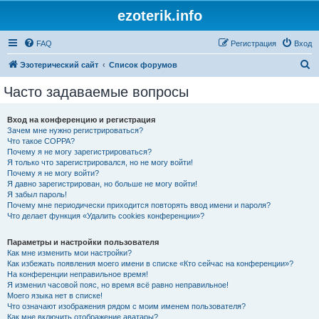
ezoterik.info
FAQ
Регистрация
Вход
П
Эзотерический сайт
Список форумов
о
Часто задаваемые вопросы
и
с
Вход на конференцию и регистрация
Зачем мне нужно регистрироваться?
к
Что такое COPPA?
Почему я не могу зарегистрироваться?
Я только что зарегистрировался, но не могу войти!
Почему я не могу войти?
Я давно зарегистрирован, но больше не могу войти!
Я забыл пароль!
Почему мне периодически приходится повторять ввод имени и пароля?
Что делает функция «Удалить cookies конференции»?
Параметры и настройки пользователя
Как мне изменить мои настройки?
Как избежать появления моего имени в списке «Кто сейчас на конференции»?
На конференции неправильное время!
Я изменил часовой пояс, но время всё равно неправильное!
Моего языка нет в списке!
Что означают изображения рядом с моим именем пользователя?
Как мне включить отображение аватары?