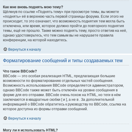
Как мне вновь поднять мою тему?
Щёлкнув по ссылке «Поднять тему» при просмотре темы, вы можете
«поднять» её в верхнюю часть первой страницы форума. Если этого не
происходит, то это означает, что возможность поднятия тем могла быть
отключена, или время, которое должно пройти до повторного поднятия
темы, ещё не прошло. Также можно поднять тему, просто ответив на неё,
однако удостоверьтесь, что тем самым вы не нарушаете правила
конференции, на которой находитесь.
Вернуться к началу
Форматирование сообщений и типы создаваемых тем
Что такое BBCode?
BBCode — это особая реализация HTML, предлагающая большие
возможности по форматированию отдельных частей сообщения.
Возможность использования BBCode определяется администратором,
однако BBCode также может быть отключён на уровне сообщения в
форме для его отправки. BBCode очень похож на HTML, но теги в нём
заключаются в квадратные скобки [ и ], а не в . За дополнительной
информацией о BBCode обратитесь к руководству по BBCode, ссылка на
которое доступна из формы отправки сообщений.
Вернуться к началу
Могу ли я использовать HTML?