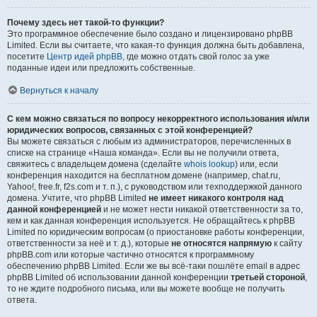
Почему здесь нет такой-то функции?
Это программное обеспечение было создано и лицензировано phpBB
Limited. Если вы считаете, что какая-то функция должна быть добавлена,
посетите
Центр идей phpBB
, где можно отдать свой голос за уже
поданные идеи или предложить собственные.
Вернуться к началу
С кем можно связаться по вопросу некорректного использования и/или
юридических вопросов, связанных с этой конференцией?
Вы можете связаться с любым из администраторов, перечисленных в
списке на странице «Наша команда». Если вы не получили ответа,
свяжитесь с владельцем домена (сделайте
whois lookup
) или, если
конференция находится на бесплатном домене (например, chat.ru,
Yahoo!, free.fr, f2s.com и т. п.), с руководством или техподдержкой данного
домена. Учтите, что phpBB Limited
не имеет никакого контроля над
данной конференцией
и не может нести никакой ответственности за то,
кем и как данная конференция используется. Не обращайтесь к phpBB
Limited по юридическим вопросам (о приостановке работы конференции,
ответственности за неё и т. д.), которые
не относятся напрямую
к сайту
phpBB.com или которые частично относятся к программному
обеспечению phpBB Limited. Если же вы всё-таки пошлёте email в адрес
phpBB Limited об использовании данной конференции
третьей стороной
,
то не ждите подробного письма, или вы можете вообще не получить
ответа.