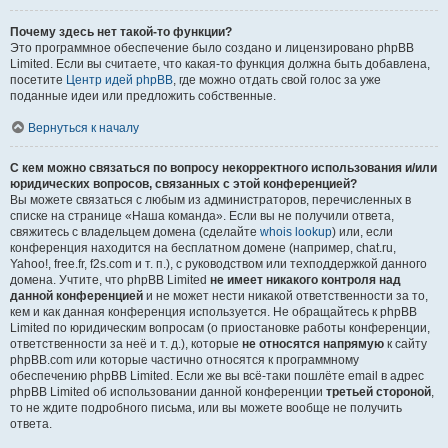
Почему здесь нет такой-то функции?
Это программное обеспечение было создано и лицензировано phpBB
Limited. Если вы считаете, что какая-то функция должна быть добавлена,
посетите
Центр идей phpBB
, где можно отдать свой голос за уже
поданные идеи или предложить собственные.
Вернуться к началу
С кем можно связаться по вопросу некорректного использования и/или
юридических вопросов, связанных с этой конференцией?
Вы можете связаться с любым из администраторов, перечисленных в
списке на странице «Наша команда». Если вы не получили ответа,
свяжитесь с владельцем домена (сделайте
whois lookup
) или, если
конференция находится на бесплатном домене (например, chat.ru,
Yahoo!, free.fr, f2s.com и т. п.), с руководством или техподдержкой данного
домена. Учтите, что phpBB Limited
не имеет никакого контроля над
данной конференцией
и не может нести никакой ответственности за то,
кем и как данная конференция используется. Не обращайтесь к phpBB
Limited по юридическим вопросам (о приостановке работы конференции,
ответственности за неё и т. д.), которые
не относятся напрямую
к сайту
phpBB.com или которые частично относятся к программному
обеспечению phpBB Limited. Если же вы всё-таки пошлёте email в адрес
phpBB Limited об использовании данной конференции
третьей стороной
,
то не ждите подробного письма, или вы можете вообще не получить
ответа.