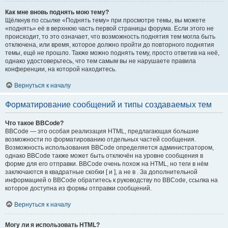
Как мне вновь поднять мою тему?
Щёлкнув по ссылке «Поднять тему» при просмотре темы, вы можете
«поднять» её в верхнюю часть первой страницы форума. Если этого не
происходит, то это означает, что возможность поднятия тем могла быть
отключена, или время, которое должно пройти до повторного поднятия
темы, ещё не прошло. Также можно поднять тему, просто ответив на неё,
однако удостоверьтесь, что тем самым вы не нарушаете правила
конференции, на которой находитесь.
Вернуться к началу
Форматирование сообщений и типы создаваемых тем
Что такое BBCode?
BBCode — это особая реализация HTML, предлагающая большие
возможности по форматированию отдельных частей сообщения.
Возможность использования BBCode определяется администратором,
однако BBCode также может быть отключён на уровне сообщения в
форме для его отправки. BBCode очень похож на HTML, но теги в нём
заключаются в квадратные скобки [ и ], а не в . За дополнительной
информацией о BBCode обратитесь к руководству по BBCode, ссылка на
которое доступна из формы отправки сообщений.
Вернуться к началу
Могу ли я использовать HTML?