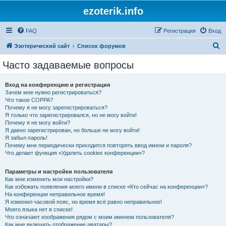
ezoterik.info
FAQ
Регистрация
Вход
П
Эзотерический сайт
Список форумов
о
Часто задаваемые вопросы
и
с
Вход на конференцию и регистрация
Зачем мне нужно регистрироваться?
к
Что такое COPPA?
Почему я не могу зарегистрироваться?
Я только что зарегистрировался, но не могу войти!
Почему я не могу войти?
Я давно зарегистрирован, но больше не могу войти!
Я забыл пароль!
Почему мне периодически приходится повторять ввод имени и пароля?
Что делает функция «Удалить cookies конференции»?
Параметры и настройки пользователя
Как мне изменить мои настройки?
Как избежать появления моего имени в списке «Кто сейчас на конференции»?
На конференции неправильное время!
Я изменил часовой пояс, но время всё равно неправильное!
Моего языка нет в списке!
Что означают изображения рядом с моим именем пользователя?
Как мне включить отображение аватары?