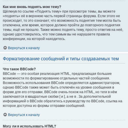
Как мне вновь поднять мою тему?
Щёлкнув по ссылке «Поднять тему» при просмотре темы, вы можете
«поднять» её в верхнюю часть первой страницы форума. Если этого не
происходит, то это означает, что возможность поднятия тем могла быть
отключена, или время, которое должно пройти до повторного поднятия
темы, ещё не прошло. Также можно поднять тему, просто ответив на неё,
однако удостоверьтесь, что тем самым вы не нарушаете правила
конференции, на которой находитесь.
Вернуться к началу
Форматирование сообщений и типы создаваемых тем
Что такое BBCode?
BBCode — это особая реализация HTML, предлагающая большие
возможности по форматированию отдельных частей сообщения.
Возможность использования BBCode определяется администратором,
однако BBCode также может быть отключён на уровне сообщения в
форме для его отправки. BBCode очень похож на HTML, но теги в нём
заключаются в квадратные скобки [ и ], а не в . За дополнительной
информацией о BBCode обратитесь к руководству по BBCode, ссылка на
которое доступна из формы отправки сообщений.
Вернуться к началу
Могу ли я использовать HTML?