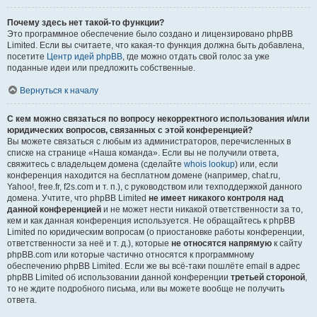
Почему здесь нет такой-то функции?
Это программное обеспечение было создано и лицензировано phpBB
Limited. Если вы считаете, что какая-то функция должна быть добавлена,
посетите
Центр идей phpBB
, где можно отдать свой голос за уже
поданные идеи или предложить собственные.
Вернуться к началу
С кем можно связаться по вопросу некорректного использования и/или
юридических вопросов, связанных с этой конференцией?
Вы можете связаться с любым из администраторов, перечисленных в
списке на странице «Наша команда». Если вы не получили ответа,
свяжитесь с владельцем домена (сделайте
whois lookup
) или, если
конференция находится на бесплатном домене (например, chat.ru,
Yahoo!, free.fr, f2s.com и т. п.), с руководством или техподдержкой данного
домена. Учтите, что phpBB Limited
не имеет никакого контроля над
данной конференцией
и не может нести никакой ответственности за то,
кем и как данная конференция используется. Не обращайтесь к phpBB
Limited по юридическим вопросам (о приостановке работы конференции,
ответственности за неё и т. д.), которые
не относятся напрямую
к сайту
phpBB.com или которые частично относятся к программному
обеспечению phpBB Limited. Если же вы всё-таки пошлёте email в адрес
phpBB Limited об использовании данной конференции
третьей стороной
,
то не ждите подробного письма, или вы можете вообще не получить
ответа.