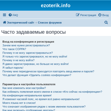
ezoterik.info
FAQ
Регистрация
Вход
П
Эзотерический сайт
Список форумов
о
Часто задаваемые вопросы
и
с
Вход на конференцию и регистрация
Зачем мне нужно регистрироваться?
к
Что такое COPPA?
Почему я не могу зарегистрироваться?
Я только что зарегистрировался, но не могу войти!
Почему я не могу войти?
Я давно зарегистрирован, но больше не могу войти!
Я забыл пароль!
Почему мне периодически приходится повторять ввод имени и пароля?
Что делает функция «Удалить cookies конференции»?
Параметры и настройки пользователя
Как мне изменить мои настройки?
Как избежать появления моего имени в списке «Кто сейчас на конференции»?
На конференции неправильное время!
Я изменил часовой пояс, но время всё равно неправильное!
Моего языка нет в списке!
Что означают изображения рядом с моим именем пользователя?
Как мне включить отображение аватары?