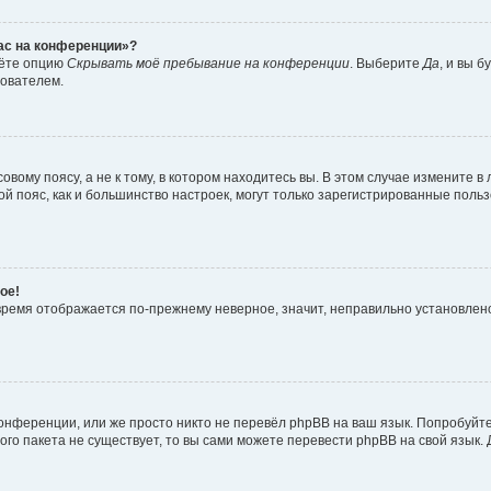
час на конференции»?
дёте опцию
Скрывать моё пребывание на конференции
. Выберите
Да
, и вы 
зователем.
вому поясу, а не к тому, в котором находитесь вы. В этом случае измените в 
овой пояс, как и большинство настроек, могут только зарегистрированные пол
ое!
о время отображается по-прежнему неверное, значит, неправильно установле
онференции, или же просто никто не перевёл phpBB на ваш язык. Попробуйт
вого пакета не существует, то вы сами можете перевести phpBB на свой язы