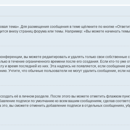
овая тема». Для размещения сообщения в теме щёлкните по кнопке «Ответит
ится внизу страниц форума или темы. Например: «Вы можете начинать темы»
конференции, вы можете редактировать и удалять только свои собственные 
ько в течение ограниченного времени после его создания. Если кто-то уже 
дату и время последней из них. Эта надпись не появляется, если сообщение 
ию. Учтите, что обычные пользователи не могут удалить сообщение, если на 
создать её в личном разделе. После этого вы можете отметить флажком пун
обавление подписи по умолчанию ко всем вашим сообщениям, сделав соотве
а это, вы сможете отменить добавление подписи в отдельных сообщениях, у