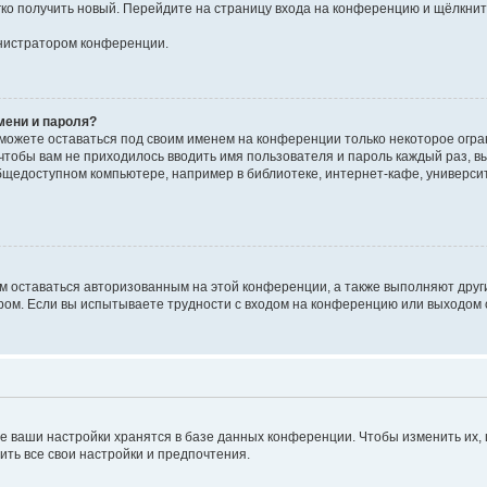
егко получить новый. Перейдите на страницу входа на конференцию и щёлкни
инистратором конференции.
мени и пароля?
сможете оставаться под своим именем на конференции только некоторое огран
 чтобы вам не приходилось вводить имя пользователя и пароль каждый раз, 
щедоступном компьютере, например в библиотеке, интернет-кафе, университе
ам оставаться авторизованным на этой конференции, а также выполняют друг
ом. Если вы испытываете трудности с входом на конференцию или выходом с
е ваши настройки хранятся в базе данных конференции. Чтобы изменить их,
ить все свои настройки и предпочтения.