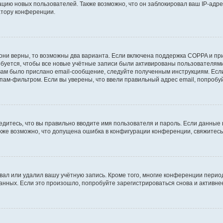
ию новых пользователей. Также возможно, что он заблокировал ваш IP-адре
атору конференции.
они верны, то возможны два варианта. Если включена поддержка COPPA и при 
уется, чтобы все новые учётные записи были активированы пользователями
ам было прислано email-сообщение, следуйте полученным инструкциям. Если
пам-фильтром. Если вы уверены, что ввели правильный адрес email, попробу
едитесь, что вы правильно вводите имя пользователя и пароль. Если данные
Также возможно, что допущена ошибка в конфигурации конференции, свяжитес
вал или удалил вашу учётную запись. Кроме того, многие конференции перио
ных. Если это произошло, попробуйте зарегистрироваться снова и активнее 