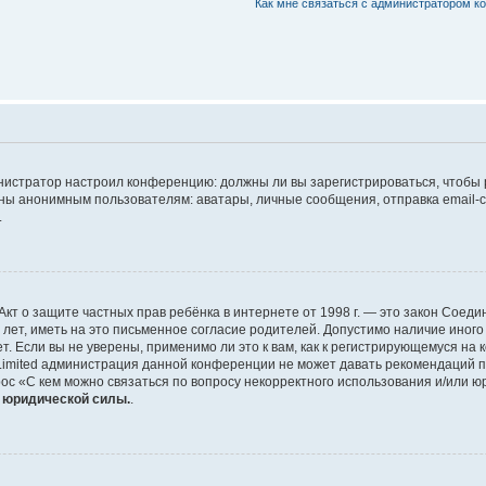
Как мне связаться с администратором 
дминистратор настроил конференцию: должны ли вы зарегистрироваться, чтобы
 анонимным пользователям: аватары, личные сообщения, отправка email-сооб
.
 или Акт о защите частных прав ребёнка в интернете от 1998 г. — это закон Со
т, иметь на это письменное согласие родителей. Допустимо наличие иного
 Если вы не уверены, применимо ли это к вам, как к регистрирующемуся на 
Limited администрация данной конференции не может давать рекомендаций 
ос «С кем можно связаться по вопросу некорректного использования и/или ю
т юридической силы.
.