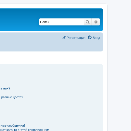
Поиск
Расширенный по
Регистрация
Вход
 в них?
 разные цвета?
чные сообщения!
 от кого-то с этой конференции!