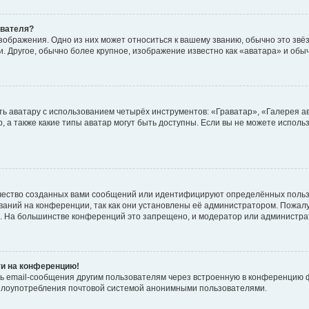
ователя?
зображения. Одно из них может относиться к вашему званию, обычно это звёзд
. Другое, обычно более крупное, изображение известно как «аватара» и обы
ь аватару с использованием четырёх инструментов: «Граватар», «Галерея а
, а также какие типы аватар могут быть доступны. Если вы не можете испол
чество созданных вами сообщений или идентифицируют определённых польз
аний на конференции, так как они установлены её администратором. Пожал
е. На большинстве конференций это запрещено, и модератор или администра
ти на конференцию!
ь email-сообщения другим пользователям через встроенную в конференцию ф
ь злоупотребления почтовой системой анонимными пользователями.