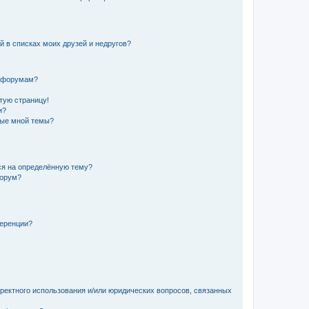
й в списках моих друзей и недругов?
и форумам?
стую страницу!
и?
ные мной темы?
ься на определённую тему?
форум?
ференции?
рректного использования и/или юридических вопросов, связанных