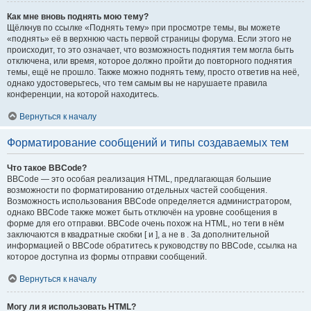
Как мне вновь поднять мою тему?
Щёлкнув по ссылке «Поднять тему» при просмотре темы, вы можете
«поднять» её в верхнюю часть первой страницы форума. Если этого не
происходит, то это означает, что возможность поднятия тем могла быть
отключена, или время, которое должно пройти до повторного поднятия
темы, ещё не прошло. Также можно поднять тему, просто ответив на неё,
однако удостоверьтесь, что тем самым вы не нарушаете правила
конференции, на которой находитесь.
Вернуться к началу
Форматирование сообщений и типы создаваемых тем
Что такое BBCode?
BBCode — это особая реализация HTML, предлагающая большие
возможности по форматированию отдельных частей сообщения.
Возможность использования BBCode определяется администратором,
однако BBCode также может быть отключён на уровне сообщения в
форме для его отправки. BBCode очень похож на HTML, но теги в нём
заключаются в квадратные скобки [ и ], а не в . За дополнительной
информацией о BBCode обратитесь к руководству по BBCode, ссылка на
которое доступна из формы отправки сообщений.
Вернуться к началу
Могу ли я использовать HTML?