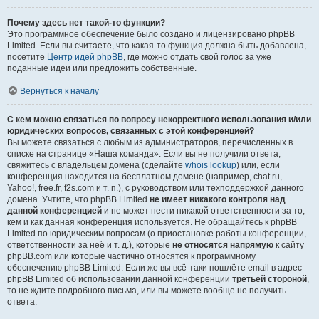
Почему здесь нет такой-то функции?
Это программное обеспечение было создано и лицензировано phpBB
Limited. Если вы считаете, что какая-то функция должна быть добавлена,
посетите
Центр идей phpBB
, где можно отдать свой голос за уже
поданные идеи или предложить собственные.
Вернуться к началу
С кем можно связаться по вопросу некорректного использования и/или
юридических вопросов, связанных с этой конференцией?
Вы можете связаться с любым из администраторов, перечисленных в
списке на странице «Наша команда». Если вы не получили ответа,
свяжитесь с владельцем домена (сделайте
whois lookup
) или, если
конференция находится на бесплатном домене (например, chat.ru,
Yahoo!, free.fr, f2s.com и т. п.), с руководством или техподдержкой данного
домена. Учтите, что phpBB Limited
не имеет никакого контроля над
данной конференцией
и не может нести никакой ответственности за то,
кем и как данная конференция используется. Не обращайтесь к phpBB
Limited по юридическим вопросам (о приостановке работы конференции,
ответственности за неё и т. д.), которые
не относятся напрямую
к сайту
phpBB.com или которые частично относятся к программному
обеспечению phpBB Limited. Если же вы всё-таки пошлёте email в адрес
phpBB Limited об использовании данной конференции
третьей стороной
,
то не ждите подробного письма, или вы можете вообще не получить
ответа.