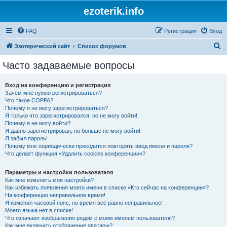
ezoterik.info
FAQ
Регистрация
Вход
П
Эзотерический сайт
Список форумов
о
Часто задаваемые вопросы
и
с
Вход на конференцию и регистрация
Зачем мне нужно регистрироваться?
к
Что такое COPPA?
Почему я не могу зарегистрироваться?
Я только что зарегистрировался, но не могу войти!
Почему я не могу войти?
Я давно зарегистрирован, но больше не могу войти!
Я забыл пароль!
Почему мне периодически приходится повторять ввод имени и пароля?
Что делает функция «Удалить cookies конференции»?
Параметры и настройки пользователя
Как мне изменить мои настройки?
Как избежать появления моего имени в списке «Кто сейчас на конференции»?
На конференции неправильное время!
Я изменил часовой пояс, но время всё равно неправильное!
Моего языка нет в списке!
Что означают изображения рядом с моим именем пользователя?
Как мне включить отображение аватары?