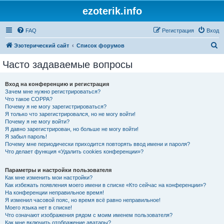
ezoterik.info
FAQ
Регистрация
Вход
П
Эзотерический сайт
Список форумов
о
Часто задаваемые вопросы
и
с
Вход на конференцию и регистрация
Зачем мне нужно регистрироваться?
к
Что такое COPPA?
Почему я не могу зарегистрироваться?
Я только что зарегистрировался, но не могу войти!
Почему я не могу войти?
Я давно зарегистрирован, но больше не могу войти!
Я забыл пароль!
Почему мне периодически приходится повторять ввод имени и пароля?
Что делает функция «Удалить cookies конференции»?
Параметры и настройки пользователя
Как мне изменить мои настройки?
Как избежать появления моего имени в списке «Кто сейчас на конференции»?
На конференции неправильное время!
Я изменил часовой пояс, но время всё равно неправильное!
Моего языка нет в списке!
Что означают изображения рядом с моим именем пользователя?
Как мне включить отображение аватары?