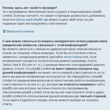
Почему здесь нет такой-то функции?
Это программное обеспечение было создано и лицензировано phpBB
Limited. Если вы считаете, что какая-то функция должна быть добавлена,
посетите
Центр идей phpBB
, где можно отдать свой голос за уже
поданные идеи или предложить собственные.
Вернуться к началу
С кем можно связаться по вопросу некорректного использования и/или
юридических вопросов, связанных с этой конференцией?
Вы можете связаться с любым из администраторов, перечисленных в
списке на странице «Наша команда». Если вы не получили ответа,
свяжитесь с владельцем домена (сделайте
whois lookup
) или, если
конференция находится на бесплатном домене (например, chat.ru,
Yahoo!, free.fr, f2s.com и т. п.), с руководством или техподдержкой данного
домена. Учтите, что phpBB Limited
не имеет никакого контроля над
данной конференцией
и не может нести никакой ответственности за то,
кем и как данная конференция используется. Не обращайтесь к phpBB
Limited по юридическим вопросам (о приостановке работы конференции,
ответственности за неё и т. д.), которые
не относятся напрямую
к сайту
phpBB.com или которые частично относятся к программному
обеспечению phpBB Limited. Если же вы всё-таки пошлёте email в адрес
phpBB Limited об использовании данной конференции
третьей стороной
,
то не ждите подробного письма, или вы можете вообще не получить
ответа.