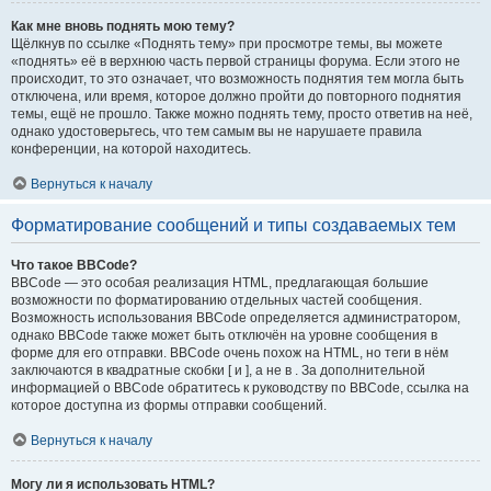
Как мне вновь поднять мою тему?
Щёлкнув по ссылке «Поднять тему» при просмотре темы, вы можете
«поднять» её в верхнюю часть первой страницы форума. Если этого не
происходит, то это означает, что возможность поднятия тем могла быть
отключена, или время, которое должно пройти до повторного поднятия
темы, ещё не прошло. Также можно поднять тему, просто ответив на неё,
однако удостоверьтесь, что тем самым вы не нарушаете правила
конференции, на которой находитесь.
Вернуться к началу
Форматирование сообщений и типы создаваемых тем
Что такое BBCode?
BBCode — это особая реализация HTML, предлагающая большие
возможности по форматированию отдельных частей сообщения.
Возможность использования BBCode определяется администратором,
однако BBCode также может быть отключён на уровне сообщения в
форме для его отправки. BBCode очень похож на HTML, но теги в нём
заключаются в квадратные скобки [ и ], а не в . За дополнительной
информацией о BBCode обратитесь к руководству по BBCode, ссылка на
которое доступна из формы отправки сообщений.
Вернуться к началу
Могу ли я использовать HTML?