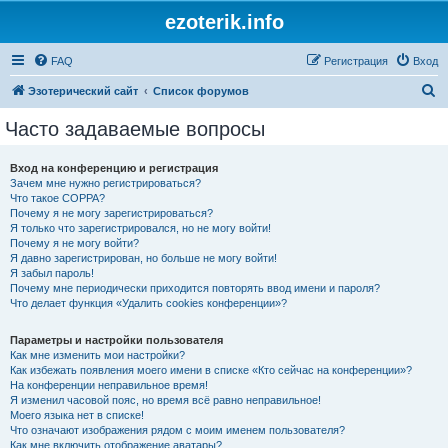
ezoterik.info
FAQ
Регистрация
Вход
П
Эзотерический сайт
Список форумов
о
Часто задаваемые вопросы
и
с
Вход на конференцию и регистрация
Зачем мне нужно регистрироваться?
к
Что такое COPPA?
Почему я не могу зарегистрироваться?
Я только что зарегистрировался, но не могу войти!
Почему я не могу войти?
Я давно зарегистрирован, но больше не могу войти!
Я забыл пароль!
Почему мне периодически приходится повторять ввод имени и пароля?
Что делает функция «Удалить cookies конференции»?
Параметры и настройки пользователя
Как мне изменить мои настройки?
Как избежать появления моего имени в списке «Кто сейчас на конференции»?
На конференции неправильное время!
Я изменил часовой пояс, но время всё равно неправильное!
Моего языка нет в списке!
Что означают изображения рядом с моим именем пользователя?
Как мне включить отображение аватары?