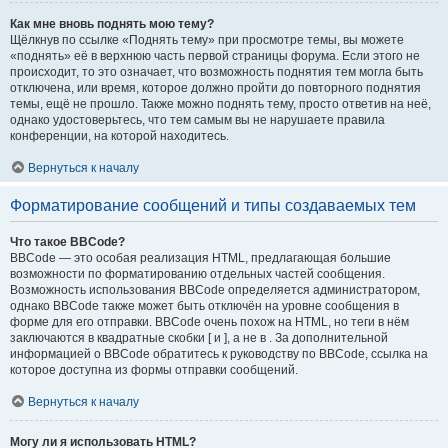
Как мне вновь поднять мою тему?
Щёлкнув по ссылке «Поднять тему» при просмотре темы, вы можете
«поднять» её в верхнюю часть первой страницы форума. Если этого не
происходит, то это означает, что возможность поднятия тем могла быть
отключена, или время, которое должно пройти до повторного поднятия
темы, ещё не прошло. Также можно поднять тему, просто ответив на неё,
однако удостоверьтесь, что тем самым вы не нарушаете правила
конференции, на которой находитесь.
Вернуться к началу
Форматирование сообщений и типы создаваемых тем
Что такое BBCode?
BBCode — это особая реализация HTML, предлагающая большие
возможности по форматированию отдельных частей сообщения.
Возможность использования BBCode определяется администратором,
однако BBCode также может быть отключён на уровне сообщения в
форме для его отправки. BBCode очень похож на HTML, но теги в нём
заключаются в квадратные скобки [ и ], а не в . За дополнительной
информацией о BBCode обратитесь к руководству по BBCode, ссылка на
которое доступна из формы отправки сообщений.
Вернуться к началу
Могу ли я использовать HTML?