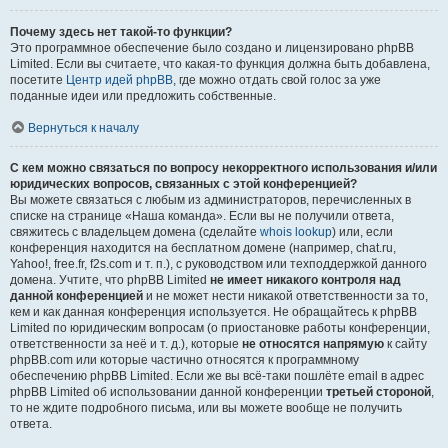
Почему здесь нет такой-то функции?
Это программное обеспечение было создано и лицензировано phpBB
Limited. Если вы считаете, что какая-то функция должна быть добавлена,
посетите
Центр идей phpBB
, где можно отдать свой голос за уже
поданные идеи или предложить собственные.
Вернуться к началу
С кем можно связаться по вопросу некорректного использования и/или
юридических вопросов, связанных с этой конференцией?
Вы можете связаться с любым из администраторов, перечисленных в
списке на странице «Наша команда». Если вы не получили ответа,
свяжитесь с владельцем домена (сделайте
whois lookup
) или, если
конференция находится на бесплатном домене (например, chat.ru,
Yahoo!, free.fr, f2s.com и т. п.), с руководством или техподдержкой данного
домена. Учтите, что phpBB Limited
не имеет никакого контроля над
данной конференцией
и не может нести никакой ответственности за то,
кем и как данная конференция используется. Не обращайтесь к phpBB
Limited по юридическим вопросам (о приостановке работы конференции,
ответственности за неё и т. д.), которые
не относятся напрямую
к сайту
phpBB.com или которые частично относятся к программному
обеспечению phpBB Limited. Если же вы всё-таки пошлёте email в адрес
phpBB Limited об использовании данной конференции
третьей стороной
,
то не ждите подробного письма, или вы можете вообще не получить
ответа.