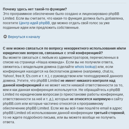
Почему здесь нет такой-то функции?
Это программное обеспечение было создано и лицензировано phpBB
Limited. Если вы считаете, что какая-то функция должна быть добавлена,
посетите
Центр идей phpBB
, где можно отдать свой голос за уже
поданные идеи или предложить собственные.
Вернуться к началу
С кем можно связаться по вопросу некорректного использования и/или
юридических вопросов, связанных с этой конференцией?
Вы можете связаться с любым из администраторов, перечисленных в
списке на странице «Наша команда». Если вы не получили ответа,
свяжитесь с владельцем домена (сделайте
whois lookup
) или, если
конференция находится на бесплатном домене (например, chat.ru,
Yahoo!, free.fr, f2s.com и т. п.), с руководством или техподдержкой данного
домена. Учтите, что phpBB Limited
не имеет никакого контроля над
данной конференцией
и не может нести никакой ответственности за то,
кем и как данная конференция используется. Не обращайтесь к phpBB
Limited по юридическим вопросам (о приостановке работы конференции,
ответственности за неё и т. д.), которые
не относятся напрямую
к сайту
phpBB.com или которые частично относятся к программному
обеспечению phpBB Limited. Если же вы всё-таки пошлёте email в адрес
phpBB Limited об использовании данной конференции
третьей стороной
,
то не ждите подробного письма, или вы можете вообще не получить
ответа.