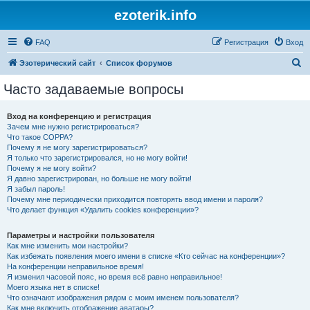
ezoterik.info
FAQ
Регистрация
Вход
П
Эзотерический сайт
Список форумов
о
Часто задаваемые вопросы
и
с
Вход на конференцию и регистрация
Зачем мне нужно регистрироваться?
к
Что такое COPPA?
Почему я не могу зарегистрироваться?
Я только что зарегистрировался, но не могу войти!
Почему я не могу войти?
Я давно зарегистрирован, но больше не могу войти!
Я забыл пароль!
Почему мне периодически приходится повторять ввод имени и пароля?
Что делает функция «Удалить cookies конференции»?
Параметры и настройки пользователя
Как мне изменить мои настройки?
Как избежать появления моего имени в списке «Кто сейчас на конференции»?
На конференции неправильное время!
Я изменил часовой пояс, но время всё равно неправильное!
Моего языка нет в списке!
Что означают изображения рядом с моим именем пользователя?
Как мне включить отображение аватары?