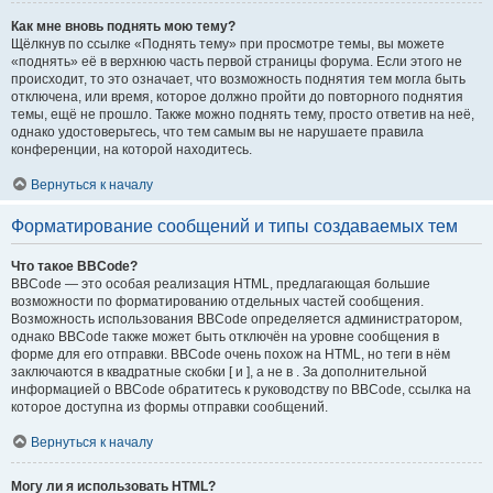
Как мне вновь поднять мою тему?
Щёлкнув по ссылке «Поднять тему» при просмотре темы, вы можете
«поднять» её в верхнюю часть первой страницы форума. Если этого не
происходит, то это означает, что возможность поднятия тем могла быть
отключена, или время, которое должно пройти до повторного поднятия
темы, ещё не прошло. Также можно поднять тему, просто ответив на неё,
однако удостоверьтесь, что тем самым вы не нарушаете правила
конференции, на которой находитесь.
Вернуться к началу
Форматирование сообщений и типы создаваемых тем
Что такое BBCode?
BBCode — это особая реализация HTML, предлагающая большие
возможности по форматированию отдельных частей сообщения.
Возможность использования BBCode определяется администратором,
однако BBCode также может быть отключён на уровне сообщения в
форме для его отправки. BBCode очень похож на HTML, но теги в нём
заключаются в квадратные скобки [ и ], а не в . За дополнительной
информацией о BBCode обратитесь к руководству по BBCode, ссылка на
которое доступна из формы отправки сообщений.
Вернуться к началу
Могу ли я использовать HTML?