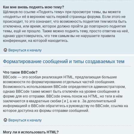
Как мне вновь поднять мою тему?
Щёлкнув по ссылке «Поднять тему» при просмотре темы, вы можете
«поднять» её в верхнюю часть первой страницы форума. Если этого не
происходит, то это означает, что возможность поднятия тем могла быть
отключена, или время, которое должно пройти до повторного поднятия
темы, ещё не прошло. Также можно поднять тему, просто ответив на неё,
однако удостоверьтесь, что тем самым вы не нарушаете правила
конференции, на которой находитесь.
Вернуться к началу
Форматирование сообщений и типы создаваемых тем
Что такое BBCode?
BBCode — это особая реализация HTML, предлагающая большие
возможности по форматированию отдельных частей сообщения.
Возможность использования BBCode определяется администратором,
однако BBCode также может быть отключён на уровне сообщения в
форме для его отправки. BBCode очень похож на HTML, но теги в нём
заключаются в квадратные скобки [ и ], а не в . За дополнительной
информацией о BBCode обратитесь к руководству по BBCode, ссылка на
которое доступна из формы отправки сообщений.
Вернуться к началу
Могу ли я использовать HTML?