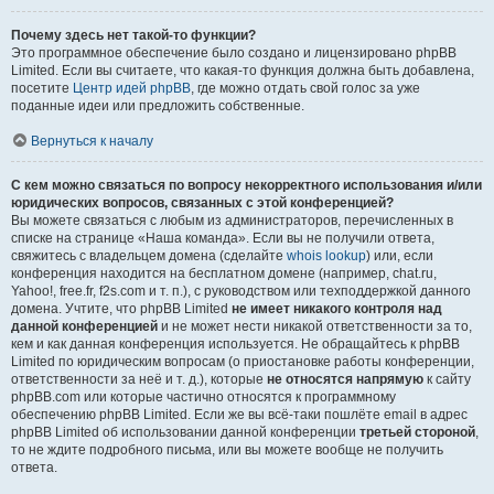
Почему здесь нет такой-то функции?
Это программное обеспечение было создано и лицензировано phpBB
Limited. Если вы считаете, что какая-то функция должна быть добавлена,
посетите
Центр идей phpBB
, где можно отдать свой голос за уже
поданные идеи или предложить собственные.
Вернуться к началу
С кем можно связаться по вопросу некорректного использования и/или
юридических вопросов, связанных с этой конференцией?
Вы можете связаться с любым из администраторов, перечисленных в
списке на странице «Наша команда». Если вы не получили ответа,
свяжитесь с владельцем домена (сделайте
whois lookup
) или, если
конференция находится на бесплатном домене (например, chat.ru,
Yahoo!, free.fr, f2s.com и т. п.), с руководством или техподдержкой данного
домена. Учтите, что phpBB Limited
не имеет никакого контроля над
данной конференцией
и не может нести никакой ответственности за то,
кем и как данная конференция используется. Не обращайтесь к phpBB
Limited по юридическим вопросам (о приостановке работы конференции,
ответственности за неё и т. д.), которые
не относятся напрямую
к сайту
phpBB.com или которые частично относятся к программному
обеспечению phpBB Limited. Если же вы всё-таки пошлёте email в адрес
phpBB Limited об использовании данной конференции
третьей стороной
,
то не ждите подробного письма, или вы можете вообще не получить
ответа.