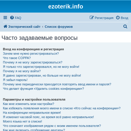
ezoterik.info
FAQ
Регистрация
Вход
П
Эзотерический сайт
Список форумов
о
Часто задаваемые вопросы
и
с
Вход на конференцию и регистрация
Зачем мне нужно регистрироваться?
к
Что такое COPPA?
Почему я не могу зарегистрироваться?
Я только что зарегистрировался, но не могу войти!
Почему я не могу войти?
Я давно зарегистрирован, но больше не могу войти!
Я забыл пароль!
Почему мне периодически приходится повторять ввод имени и пароля?
Что делает функция «Удалить cookies конференции»?
Параметры и настройки пользователя
Как мне изменить мои настройки?
Как избежать появления моего имени в списке «Кто сейчас на конференции»?
На конференции неправильное время!
Я изменил часовой пояс, но время всё равно неправильное!
Моего языка нет в списке!
Что означают изображения рядом с моим именем пользователя?
Как мне включить отображение аватары?