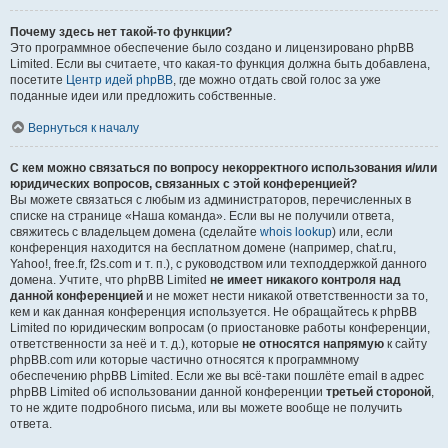
Почему здесь нет такой-то функции?
Это программное обеспечение было создано и лицензировано phpBB
Limited. Если вы считаете, что какая-то функция должна быть добавлена,
посетите
Центр идей phpBB
, где можно отдать свой голос за уже
поданные идеи или предложить собственные.
Вернуться к началу
С кем можно связаться по вопросу некорректного использования и/или
юридических вопросов, связанных с этой конференцией?
Вы можете связаться с любым из администраторов, перечисленных в
списке на странице «Наша команда». Если вы не получили ответа,
свяжитесь с владельцем домена (сделайте
whois lookup
) или, если
конференция находится на бесплатном домене (например, chat.ru,
Yahoo!, free.fr, f2s.com и т. п.), с руководством или техподдержкой данного
домена. Учтите, что phpBB Limited
не имеет никакого контроля над
данной конференцией
и не может нести никакой ответственности за то,
кем и как данная конференция используется. Не обращайтесь к phpBB
Limited по юридическим вопросам (о приостановке работы конференции,
ответственности за неё и т. д.), которые
не относятся напрямую
к сайту
phpBB.com или которые частично относятся к программному
обеспечению phpBB Limited. Если же вы всё-таки пошлёте email в адрес
phpBB Limited об использовании данной конференции
третьей стороной
,
то не ждите подробного письма, или вы можете вообще не получить
ответа.