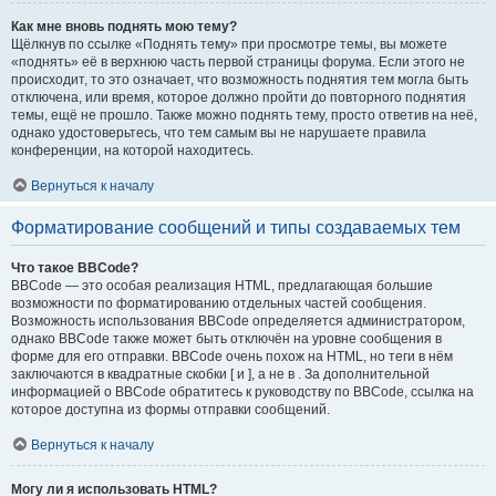
Как мне вновь поднять мою тему?
Щёлкнув по ссылке «Поднять тему» при просмотре темы, вы можете
«поднять» её в верхнюю часть первой страницы форума. Если этого не
происходит, то это означает, что возможность поднятия тем могла быть
отключена, или время, которое должно пройти до повторного поднятия
темы, ещё не прошло. Также можно поднять тему, просто ответив на неё,
однако удостоверьтесь, что тем самым вы не нарушаете правила
конференции, на которой находитесь.
Вернуться к началу
Форматирование сообщений и типы создаваемых тем
Что такое BBCode?
BBCode — это особая реализация HTML, предлагающая большие
возможности по форматированию отдельных частей сообщения.
Возможность использования BBCode определяется администратором,
однако BBCode также может быть отключён на уровне сообщения в
форме для его отправки. BBCode очень похож на HTML, но теги в нём
заключаются в квадратные скобки [ и ], а не в . За дополнительной
информацией о BBCode обратитесь к руководству по BBCode, ссылка на
которое доступна из формы отправки сообщений.
Вернуться к началу
Могу ли я использовать HTML?