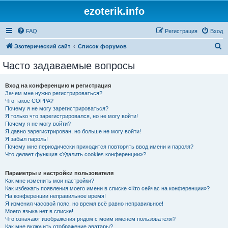
ezoterik.info
FAQ
Регистрация
Вход
П
Эзотерический сайт
Список форумов
о
Часто задаваемые вопросы
и
с
Вход на конференцию и регистрация
Зачем мне нужно регистрироваться?
к
Что такое COPPA?
Почему я не могу зарегистрироваться?
Я только что зарегистрировался, но не могу войти!
Почему я не могу войти?
Я давно зарегистрирован, но больше не могу войти!
Я забыл пароль!
Почему мне периодически приходится повторять ввод имени и пароля?
Что делает функция «Удалить cookies конференции»?
Параметры и настройки пользователя
Как мне изменить мои настройки?
Как избежать появления моего имени в списке «Кто сейчас на конференции»?
На конференции неправильное время!
Я изменил часовой пояс, но время всё равно неправильное!
Моего языка нет в списке!
Что означают изображения рядом с моим именем пользователя?
Как мне включить отображение аватары?