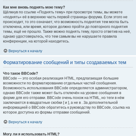
Как мне вновь поднять мою тему?
Щёлкнув по ссылке «Поднять тему» при просмотре темы, вы можете
«поднять» её в верхнюю часть первой страницы форума. Если этого не
происходит, то это означает, что возможность поднятия тем могла быть
отключена, или время, которое должно пройти до повторного поднятия
темы, ещё не прошло. Также можно поднять тему, просто ответив на неё,
однако удостоверьтесь, что тем самым вы не нарушаете правила
конференции, на которой находитесь.
Вернуться к началу
Форматирование сообщений и типы создаваемых тем
Что такое BBCode?
BBCode — это особая реализация HTML, предлагающая большие
возможности по форматированию отдельных частей сообщения.
Возможность использования BBCode определяется администратором,
однако BBCode также может быть отключён на уровне сообщения в
форме для его отправки. BBCode очень похож на HTML, но теги в нём
заключаются в квадратные скобки [ и ], а не в . За дополнительной
информацией о BBCode обратитесь к руководству по BBCode, ссылка на
которое доступна из формы отправки сообщений.
Вернуться к началу
Могу ли я использовать HTML?