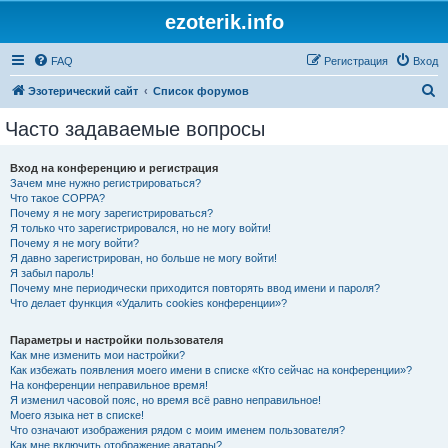
ezoterik.info
FAQ
Регистрация
Вход
П
Эзотерический сайт
Список форумов
о
Часто задаваемые вопросы
и
с
Вход на конференцию и регистрация
Зачем мне нужно регистрироваться?
к
Что такое COPPA?
Почему я не могу зарегистрироваться?
Я только что зарегистрировался, но не могу войти!
Почему я не могу войти?
Я давно зарегистрирован, но больше не могу войти!
Я забыл пароль!
Почему мне периодически приходится повторять ввод имени и пароля?
Что делает функция «Удалить cookies конференции»?
Параметры и настройки пользователя
Как мне изменить мои настройки?
Как избежать появления моего имени в списке «Кто сейчас на конференции»?
На конференции неправильное время!
Я изменил часовой пояс, но время всё равно неправильное!
Моего языка нет в списке!
Что означают изображения рядом с моим именем пользователя?
Как мне включить отображение аватары?