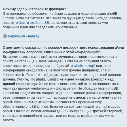
Почему здесь нет такой-то функции?
Это программное обеспечение было создано и лицензировано phpBB
Limited. Если вы считаете, что какая-то функция должна быть добавлена,
посетите
Центр идей phpBB
, где можно отдать свой голос за уже
поданные идеи или предложить собственные.
Вернуться к началу
С кем можно связаться по вопросу некорректного использования и/или
юридических вопросов, связанных с этой конференцией?
Вы можете связаться с любым из администраторов, перечисленных в
списке на странице «Наша команда». Если вы не получили ответа,
свяжитесь с владельцем домена (сделайте
whois lookup
) или, если
конференция находится на бесплатном домене (например, chat.ru,
Yahoo!, free.fr, f2s.com и т. п.), с руководством или техподдержкой данного
домена. Учтите, что phpBB Limited
не имеет никакого контроля над
данной конференцией
и не может нести никакой ответственности за то,
кем и как данная конференция используется. Не обращайтесь к phpBB
Limited по юридическим вопросам (о приостановке работы конференции,
ответственности за неё и т. д.), которые
не относятся напрямую
к сайту
phpBB.com или которые частично относятся к программному
обеспечению phpBB Limited. Если же вы всё-таки пошлёте email в адрес
phpBB Limited об использовании данной конференции
третьей стороной
,
то не ждите подробного письма, или вы можете вообще не получить
ответа.