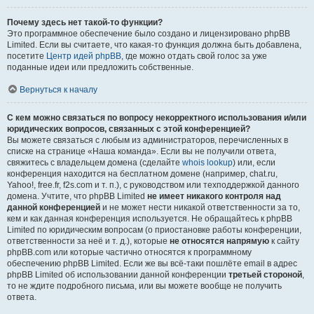
Почему здесь нет такой-то функции?
Это программное обеспечение было создано и лицензировано phpBB
Limited. Если вы считаете, что какая-то функция должна быть добавлена,
посетите
Центр идей phpBB
, где можно отдать свой голос за уже
поданные идеи или предложить собственные.
Вернуться к началу
С кем можно связаться по вопросу некорректного использования и/или
юридических вопросов, связанных с этой конференцией?
Вы можете связаться с любым из администраторов, перечисленных в
списке на странице «Наша команда». Если вы не получили ответа,
свяжитесь с владельцем домена (сделайте
whois lookup
) или, если
конференция находится на бесплатном домене (например, chat.ru,
Yahoo!, free.fr, f2s.com и т. п.), с руководством или техподдержкой данного
домена. Учтите, что phpBB Limited
не имеет никакого контроля над
данной конференцией
и не может нести никакой ответственности за то,
кем и как данная конференция используется. Не обращайтесь к phpBB
Limited по юридическим вопросам (о приостановке работы конференции,
ответственности за неё и т. д.), которые
не относятся напрямую
к сайту
phpBB.com или которые частично относятся к программному
обеспечению phpBB Limited. Если же вы всё-таки пошлёте email в адрес
phpBB Limited об использовании данной конференции
третьей стороной
,
то не ждите подробного письма, или вы можете вообще не получить
ответа.