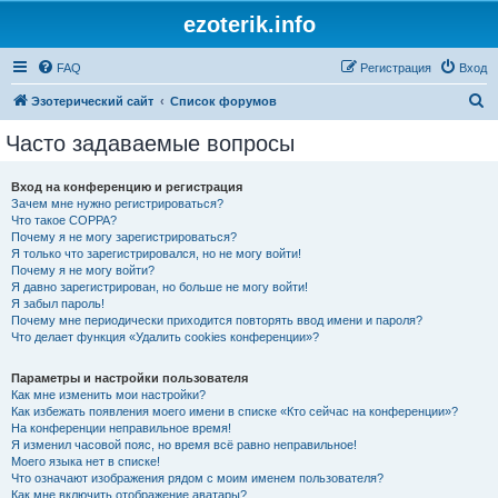
ezoterik.info
FAQ
Регистрация
Вход
П
Эзотерический сайт
Список форумов
о
Часто задаваемые вопросы
и
с
Вход на конференцию и регистрация
Зачем мне нужно регистрироваться?
к
Что такое COPPA?
Почему я не могу зарегистрироваться?
Я только что зарегистрировался, но не могу войти!
Почему я не могу войти?
Я давно зарегистрирован, но больше не могу войти!
Я забыл пароль!
Почему мне периодически приходится повторять ввод имени и пароля?
Что делает функция «Удалить cookies конференции»?
Параметры и настройки пользователя
Как мне изменить мои настройки?
Как избежать появления моего имени в списке «Кто сейчас на конференции»?
На конференции неправильное время!
Я изменил часовой пояс, но время всё равно неправильное!
Моего языка нет в списке!
Что означают изображения рядом с моим именем пользователя?
Как мне включить отображение аватары?