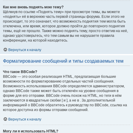
Как мне вновь поднять мою тему?
Щёлкнув по ссылке «Поднять тему» при просмотре темы, вы можете
«поднять» её в верхнюю часть первой страницы форума. Если этого не
происходит, то это означает, что возможность поднятия тем могла быть
отключена, или время, которое должно пройти до повторного поднятия
темы, ещё не прошло. Также можно поднять тему, просто ответив на неё,
однако удостоверьтесь, что тем самым вы не нарушаете правила
конференции, на которой находитесь.
Вернуться к началу
Форматирование сообщений и типы создаваемых тем
Что такое BBCode?
BBCode — это особая реализация HTML, предлагающая большие
возможности по форматированию отдельных частей сообщения.
Возможность использования BBCode определяется администратором,
однако BBCode также может быть отключён на уровне сообщения в
форме для его отправки. BBCode очень похож на HTML, но теги в нём
заключаются в квадратные скобки [ и ], а не в . За дополнительной
информацией о BBCode обратитесь к руководству по BBCode, ссылка на
которое доступна из формы отправки сообщений.
Вернуться к началу
Могу ли я использовать HTML?