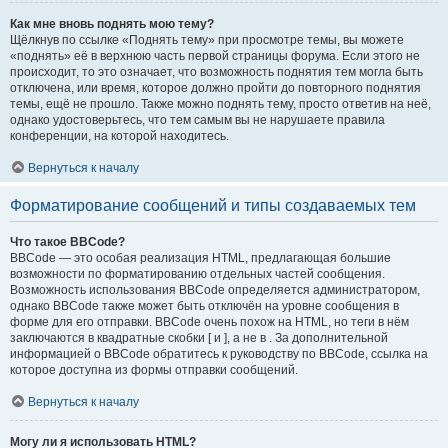
Как мне вновь поднять мою тему?
Щёлкнув по ссылке «Поднять тему» при просмотре темы, вы можете
«поднять» её в верхнюю часть первой страницы форума. Если этого не
происходит, то это означает, что возможность поднятия тем могла быть
отключена, или время, которое должно пройти до повторного поднятия
темы, ещё не прошло. Также можно поднять тему, просто ответив на неё,
однако удостоверьтесь, что тем самым вы не нарушаете правила
конференции, на которой находитесь.
Вернуться к началу
Форматирование сообщений и типы создаваемых тем
Что такое BBCode?
BBCode — это особая реализация HTML, предлагающая большие
возможности по форматированию отдельных частей сообщения.
Возможность использования BBCode определяется администратором,
однако BBCode также может быть отключён на уровне сообщения в
форме для его отправки. BBCode очень похож на HTML, но теги в нём
заключаются в квадратные скобки [ и ], а не в . За дополнительной
информацией о BBCode обратитесь к руководству по BBCode, ссылка на
которое доступна из формы отправки сообщений.
Вернуться к началу
Могу ли я использовать HTML?