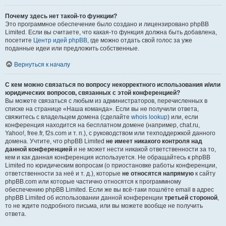
Почему здесь нет такой-то функции?
Это программное обеспечение было создано и лицензировано phpBB
Limited. Если вы считаете, что какая-то функция должна быть добавлена,
посетите
Центр идей phpBB
, где можно отдать свой голос за уже
поданные идеи или предложить собственные.
Вернуться к началу
С кем можно связаться по вопросу некорректного использования и/или
юридических вопросов, связанных с этой конференцией?
Вы можете связаться с любым из администраторов, перечисленных в
списке на странице «Наша команда». Если вы не получили ответа,
свяжитесь с владельцем домена (сделайте
whois lookup
) или, если
конференция находится на бесплатном домене (например, chat.ru,
Yahoo!, free.fr, f2s.com и т. п.), с руководством или техподдержкой данного
домена. Учтите, что phpBB Limited
не имеет никакого контроля над
данной конференцией
и не может нести никакой ответственности за то,
кем и как данная конференция используется. Не обращайтесь к phpBB
Limited по юридическим вопросам (о приостановке работы конференции,
ответственности за неё и т. д.), которые
не относятся напрямую
к сайту
phpBB.com или которые частично относятся к программному
обеспечению phpBB Limited. Если же вы всё-таки пошлёте email в адрес
phpBB Limited об использовании данной конференции
третьей стороной
,
то не ждите подробного письма, или вы можете вообще не получить
ответа.