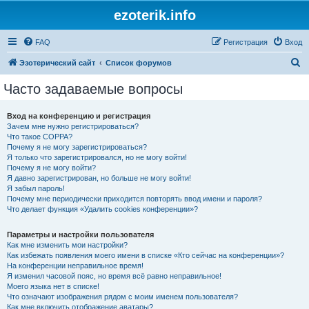
ezoterik.info
FAQ
Регистрация
Вход
П
Эзотерический сайт
Список форумов
о
Часто задаваемые вопросы
и
с
Вход на конференцию и регистрация
Зачем мне нужно регистрироваться?
к
Что такое COPPA?
Почему я не могу зарегистрироваться?
Я только что зарегистрировался, но не могу войти!
Почему я не могу войти?
Я давно зарегистрирован, но больше не могу войти!
Я забыл пароль!
Почему мне периодически приходится повторять ввод имени и пароля?
Что делает функция «Удалить cookies конференции»?
Параметры и настройки пользователя
Как мне изменить мои настройки?
Как избежать появления моего имени в списке «Кто сейчас на конференции»?
На конференции неправильное время!
Я изменил часовой пояс, но время всё равно неправильное!
Моего языка нет в списке!
Что означают изображения рядом с моим именем пользователя?
Как мне включить отображение аватары?