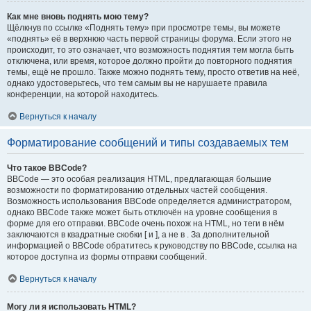
Как мне вновь поднять мою тему?
Щёлкнув по ссылке «Поднять тему» при просмотре темы, вы можете
«поднять» её в верхнюю часть первой страницы форума. Если этого не
происходит, то это означает, что возможность поднятия тем могла быть
отключена, или время, которое должно пройти до повторного поднятия
темы, ещё не прошло. Также можно поднять тему, просто ответив на неё,
однако удостоверьтесь, что тем самым вы не нарушаете правила
конференции, на которой находитесь.
Вернуться к началу
Форматирование сообщений и типы создаваемых тем
Что такое BBCode?
BBCode — это особая реализация HTML, предлагающая большие
возможности по форматированию отдельных частей сообщения.
Возможность использования BBCode определяется администратором,
однако BBCode также может быть отключён на уровне сообщения в
форме для его отправки. BBCode очень похож на HTML, но теги в нём
заключаются в квадратные скобки [ и ], а не в . За дополнительной
информацией о BBCode обратитесь к руководству по BBCode, ссылка на
которое доступна из формы отправки сообщений.
Вернуться к началу
Могу ли я использовать HTML?