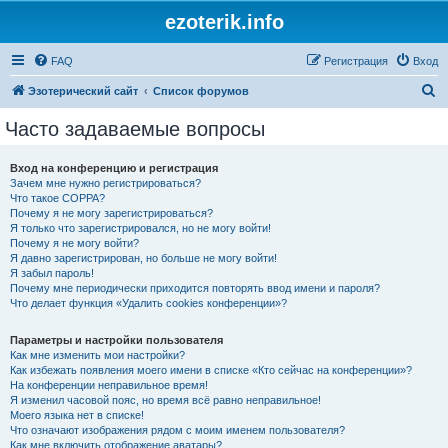
ezoterik.info
FAQ
Регистрация
Вход
П
Эзотерический сайт
Список форумов
о
Часто задаваемые вопросы
и
с
Вход на конференцию и регистрация
Зачем мне нужно регистрироваться?
к
Что такое COPPA?
Почему я не могу зарегистрироваться?
Я только что зарегистрировался, но не могу войти!
Почему я не могу войти?
Я давно зарегистрирован, но больше не могу войти!
Я забыл пароль!
Почему мне периодически приходится повторять ввод имени и пароля?
Что делает функция «Удалить cookies конференции»?
Параметры и настройки пользователя
Как мне изменить мои настройки?
Как избежать появления моего имени в списке «Кто сейчас на конференции»?
На конференции неправильное время!
Я изменил часовой пояс, но время всё равно неправильное!
Моего языка нет в списке!
Что означают изображения рядом с моим именем пользователя?
Как мне включить отображение аватары?