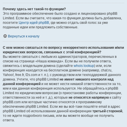
Почему здесь нет такой-то функции?
Это программное обеспечение было создано и лицензировано phpBB
Limited. Если вы считаете, что какая-то функция должна быть добавлена,
посетите
Центр идей phpBB
, где можно отдать свой голос за уже
поданные идеи или предложить собственные.
Вернуться к началу
С кем можно связаться по вопросу некорректного использования и/или
юридических вопросов, связанных с этой конференцией?
Вы можете связаться с любым из администраторов, перечисленных в
списке на странице «Наша команда». Если вы не получили ответа,
свяжитесь с владельцем домена (сделайте
whois lookup
) или, если
конференция находится на бесплатном домене (например, chat.ru,
Yahoo!, free.fr, f2s.com и т. п.), с руководством или техподдержкой данного
домена. Учтите, что phpBB Limited
не имеет никакого контроля над
данной конференцией
и не может нести никакой ответственности за то,
кем и как данная конференция используется. Не обращайтесь к phpBB
Limited по юридическим вопросам (о приостановке работы конференции,
ответственности за неё и т. д.), которые
не относятся напрямую
к сайту
phpBB.com или которые частично относятся к программному
обеспечению phpBB Limited. Если же вы всё-таки пошлёте email в адрес
phpBB Limited об использовании данной конференции
третьей стороной
,
то не ждите подробного письма, или вы можете вообще не получить
ответа.