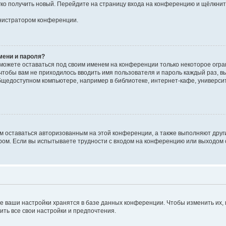
егко получить новый. Перейдите на страницу входа на конференцию и щёлкни
инистратором конференции.
мени и пароля?
сможете оставаться под своим именем на конференции только некоторое огран
 чтобы вам не приходилось вводить имя пользователя и пароль каждый раз, 
щедоступном компьютере, например в библиотеке, интернет-кафе, университе
ам оставаться авторизованным на этой конференции, а также выполняют друг
ом. Если вы испытываете трудности с входом на конференцию или выходом с
е ваши настройки хранятся в базе данных конференции. Чтобы изменить их,
ить все свои настройки и предпочтения.