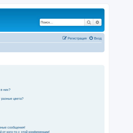
Поиск
Расширенный по
Регистрация
Вход
 в них?
 разные цвета?
чные сообщения!
 от кого-то с этой конференции!