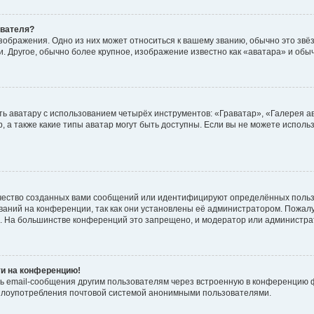
ователя?
зображения. Одно из них может относиться к вашему званию, обычно это звёзд
. Другое, обычно более крупное, изображение известно как «аватара» и обы
ь аватару с использованием четырёх инструментов: «Граватар», «Галерея а
, а также какие типы аватар могут быть доступны. Если вы не можете испол
чество созданных вами сообщений или идентифицируют определённых польз
аний на конференции, так как они установлены её администратором. Пожал
е. На большинстве конференций это запрещено, и модератор или администра
ти на конференцию!
ь email-сообщения другим пользователям через встроенную в конференцию ф
ь злоупотребления почтовой системой анонимными пользователями.