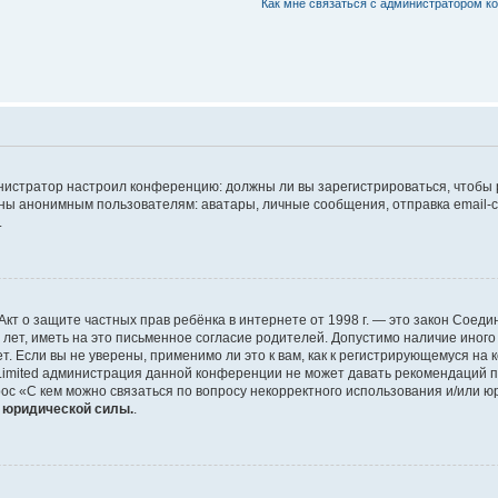
Как мне связаться с администратором 
дминистратор настроил конференцию: должны ли вы зарегистрироваться, чтобы
 анонимным пользователям: аватары, личные сообщения, отправка email-сооб
.
 или Акт о защите частных прав ребёнка в интернете от 1998 г. — это закон Со
т, иметь на это письменное согласие родителей. Допустимо наличие иного
 Если вы не уверены, применимо ли это к вам, как к регистрирующемуся на 
Limited администрация данной конференции не может давать рекомендаций 
ос «С кем можно связаться по вопросу некорректного использования и/или ю
т юридической силы.
.