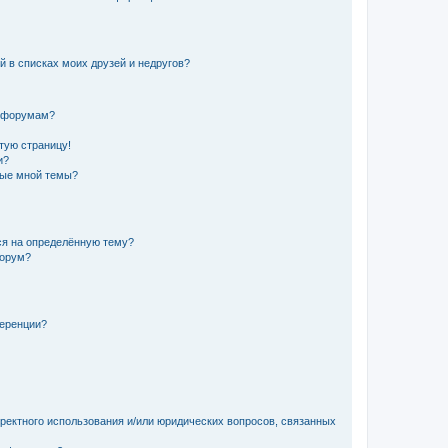
й в списках моих друзей и недругов?
и форумам?
стую страницу!
и?
ные мной темы?
ься на определённую тему?
форум?
ференции?
рректного использования и/или юридических вопросов, связанных