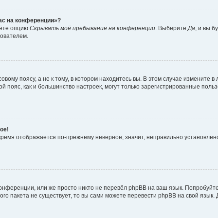
час на конференции»?
дёте опцию
Скрывать моё пребывание на конференции
. Выберите
Да
, и вы 
зователем.
вому поясу, а не к тому, в котором находитесь вы. В этом случае измените в 
овой пояс, как и большинство настроек, могут только зарегистрированные пол
ое!
о время отображается по-прежнему неверное, значит, неправильно установле
онференции, или же просто никто не перевёл phpBB на ваш язык. Попробуйт
вого пакета не существует, то вы сами можете перевести phpBB на свой язы