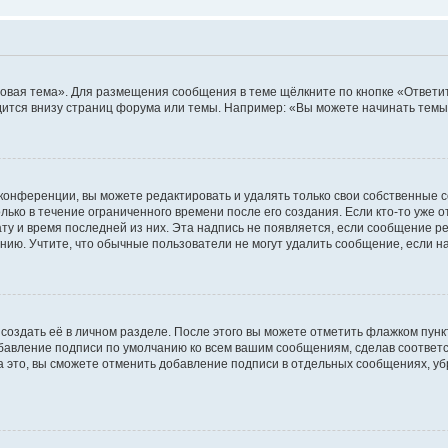
овая тема». Для размещения сообщения в теме щёлкните по кнопке «Ответит
ится внизу страниц форума или темы. Например: «Вы можете начинать темы»
конференции, вы можете редактировать и удалять только свои собственные 
ько в течение ограниченного времени после его создания. Если кто-то уже 
дату и время последней из них. Эта надпись не появляется, если сообщение 
ию. Учтите, что обычные пользователи не могут удалить сообщение, если на 
создать её в личном разделе. После этого вы можете отметить флажком пун
обавление подписи по умолчанию ко всем вашим сообщениям, сделав соотве
а это, вы сможете отменить добавление подписи в отдельных сообщениях, у