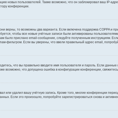
ию новых пользователей. Также возможно, что он заблокировал ваш IP-адре
атору конференции.
они верны, то возможны два варианта. Если включена поддержка COPPA и при 
уется, чтобы все новые учётные записи были активированы пользователями
ам было прислано email-сообщение, следуйте полученным инструкциям. Если
пам-фильтром. Если вы уверены, что ввели правильный адрес email, попробу
едитесь, что вы правильно вводите имя пользователя и пароль. Если данные
Также возможно, что допущена ошибка в конфигурации конференции, свяжитес
вал или удалил вашу учётную запись. Кроме того, многие конференции перио
ных. Если это произошло, попробуйте зарегистрироваться снова и активнее 