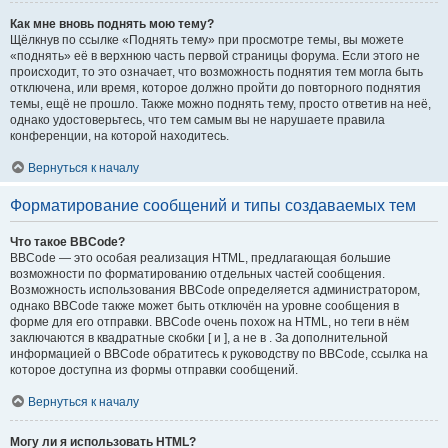
Как мне вновь поднять мою тему?
Щёлкнув по ссылке «Поднять тему» при просмотре темы, вы можете
«поднять» её в верхнюю часть первой страницы форума. Если этого не
происходит, то это означает, что возможность поднятия тем могла быть
отключена, или время, которое должно пройти до повторного поднятия
темы, ещё не прошло. Также можно поднять тему, просто ответив на неё,
однако удостоверьтесь, что тем самым вы не нарушаете правила
конференции, на которой находитесь.
Вернуться к началу
Форматирование сообщений и типы создаваемых тем
Что такое BBCode?
BBCode — это особая реализация HTML, предлагающая большие
возможности по форматированию отдельных частей сообщения.
Возможность использования BBCode определяется администратором,
однако BBCode также может быть отключён на уровне сообщения в
форме для его отправки. BBCode очень похож на HTML, но теги в нём
заключаются в квадратные скобки [ и ], а не в . За дополнительной
информацией о BBCode обратитесь к руководству по BBCode, ссылка на
которое доступна из формы отправки сообщений.
Вернуться к началу
Могу ли я использовать HTML?