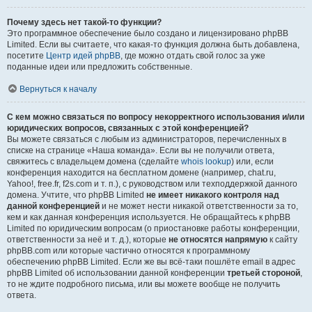
Почему здесь нет такой-то функции?
Это программное обеспечение было создано и лицензировано phpBB
Limited. Если вы считаете, что какая-то функция должна быть добавлена,
посетите
Центр идей phpBB
, где можно отдать свой голос за уже
поданные идеи или предложить собственные.
Вернуться к началу
С кем можно связаться по вопросу некорректного использования и/или
юридических вопросов, связанных с этой конференцией?
Вы можете связаться с любым из администраторов, перечисленных в
списке на странице «Наша команда». Если вы не получили ответа,
свяжитесь с владельцем домена (сделайте
whois lookup
) или, если
конференция находится на бесплатном домене (например, chat.ru,
Yahoo!, free.fr, f2s.com и т. п.), с руководством или техподдержкой данного
домена. Учтите, что phpBB Limited
не имеет никакого контроля над
данной конференцией
и не может нести никакой ответственности за то,
кем и как данная конференция используется. Не обращайтесь к phpBB
Limited по юридическим вопросам (о приостановке работы конференции,
ответственности за неё и т. д.), которые
не относятся напрямую
к сайту
phpBB.com или которые частично относятся к программному
обеспечению phpBB Limited. Если же вы всё-таки пошлёте email в адрес
phpBB Limited об использовании данной конференции
третьей стороной
,
то не ждите подробного письма, или вы можете вообще не получить
ответа.