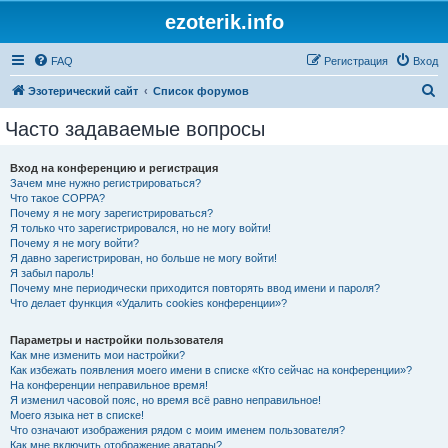
ezoterik.info
FAQ
Регистрация
Вход
П
Эзотерический сайт
Список форумов
о
Часто задаваемые вопросы
и
с
Вход на конференцию и регистрация
Зачем мне нужно регистрироваться?
к
Что такое COPPA?
Почему я не могу зарегистрироваться?
Я только что зарегистрировался, но не могу войти!
Почему я не могу войти?
Я давно зарегистрирован, но больше не могу войти!
Я забыл пароль!
Почему мне периодически приходится повторять ввод имени и пароля?
Что делает функция «Удалить cookies конференции»?
Параметры и настройки пользователя
Как мне изменить мои настройки?
Как избежать появления моего имени в списке «Кто сейчас на конференции»?
На конференции неправильное время!
Я изменил часовой пояс, но время всё равно неправильное!
Моего языка нет в списке!
Что означают изображения рядом с моим именем пользователя?
Как мне включить отображение аватары?